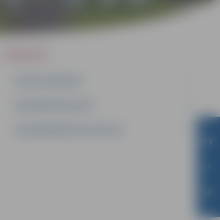
IEPIRKUMI
AKTĪVIE IEPIRKUMI
IEPIRKUMU REZULTĀTI
LĪGUMI ĀRKĀRTĒJĀ SITUĀCIJĀ