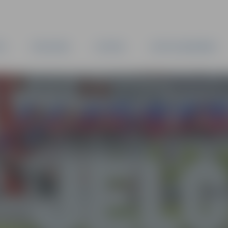
TA
PAŠVALDĪBA
IESTĀDES
KAPITĀLSABIEDRĪBAS