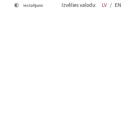
Izvēlies valodu:
LV
EN
Iestatījumi
Lapas karte
Viegli lasīt
Sociālo mediju lietošana
Sīkdatņu izmantošana
Piekļūstamības paziņojums