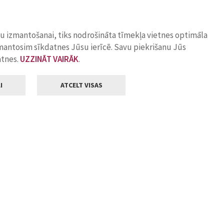
ņu izmantošanai, tiks nodrošināta tīmekļa vietnes optimāla
zmantosim sīkdatnes Jūsu ierīcē. Savu piekrišanu Jūs
atnes.
UZZINĀT VAIRĀK
.
I
ATCELT VISAS
Klientu apkalpošana
ilsētas pašvaldība
Darba laiks
, Jelgava, LV-3001
Pirmdienās
8.00 - 18.00
Otrdienās
8.00 - 17.00
22
Trešdienās
8.00 - 17.00
va.lv