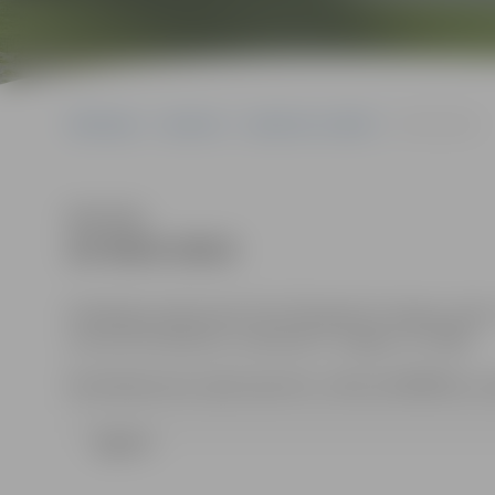
Sākumlapa
Iepirkumi
Iepirkumu rezultāti
23-95/6-2013
Klausīties
23-95/6-2013
Piedāvājumi jāiesniedz līdz 2013.gada 22.maijam, plks
centrā (131.kabinets, Lielā ielā 11, Jelgava, LV-3001).
Kontaktpersona: Uģis Cepurītis , tālrunis 63005532, e-
Līgums