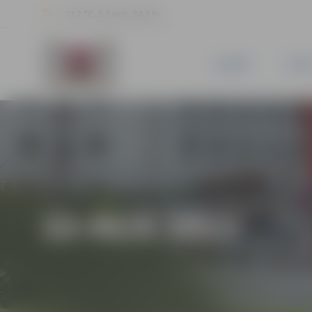
22.2 °C, 5.2 m/s, 54.3 %
JAUNUMI
PILSĒ
23-95/6-2013