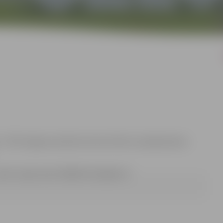
t. 17:00 Jelgavas pilsētas domes Klientu apkalpošanas
pasts: ugis.cepuritis@dome.jelgava.lv