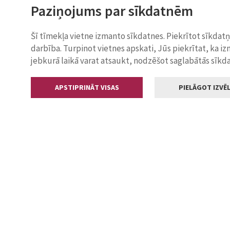
Paziņojums par sīkdatnēm
Šī tīmekļa vietne izmanto sīkdatnes. Piekrītot sīkdat
darbība. Turpinot vietnes apskati, Jūs piekrītat, ka i
jebkurā laikā varat atsaukt, nodzēšot saglabātās sīkd
APSTIPRINĀT VISAS
PIELĀGOT IZVĒL
Kontakti
Jelgavas valstp
Lielā iela 11
+371 630055
pasts@jelga