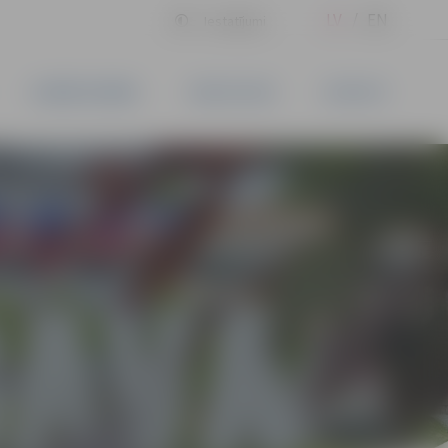
LV
EN
Iestatījumi
UZŅĒMĒJDARBĪBA
PAKALPOJUMI
KONTAKTI