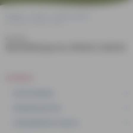
Sākumlapa
Iepirkumi
Iepirkumu rezultāti
identifikācijas Nr.JPD2017/100/SK
Klausīties
identifikācijas Nr.JPD2017/100/SK
IEPIRKUMI
AKTĪVIE IEPIRKUMI
IEPIRKUMU REZULTĀTI
LĪGUMI ĀRKĀRTĒJĀ SITUĀCIJĀ