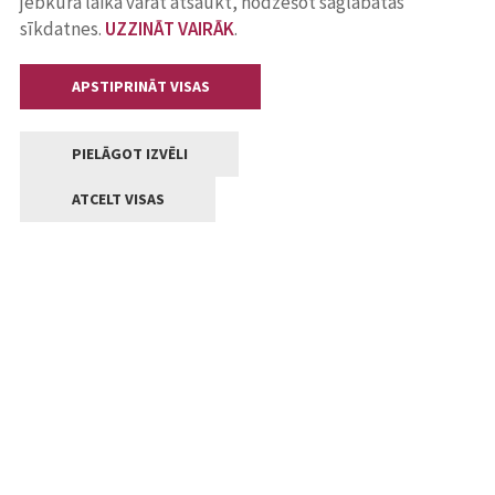
jebkurā laikā varat atsaukt, nodzēšot saglabātās
sīkdatnes.
UZZINĀT VAIRĀK
.
APSTIPRINĀT VISAS
PIELĀGOT IZVĒLI
ATCELT VISAS
Kontakti
Jelgavas valstpilsētas pašvaldība
Lielā iela 11, Jelgava, LV-3001