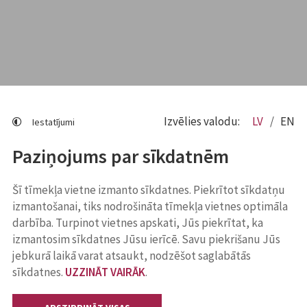
Izvēlies valodu:
LV
EN
Iestatījumi
Paziņojums par sīkdatnēm
Šī tīmekļa vietne izmanto sīkdatnes. Piekrītot sīkdatņu
izmantošanai, tiks nodrošināta tīmekļa vietnes optimāla
darbība. Turpinot vietnes apskati, Jūs piekrītat, ka
izmantosim sīkdatnes Jūsu ierīcē. Savu piekrišanu Jūs
jebkurā laikā varat atsaukt, nodzēšot saglabātās
sīkdatnes.
UZZINĀT VAIRĀK
.