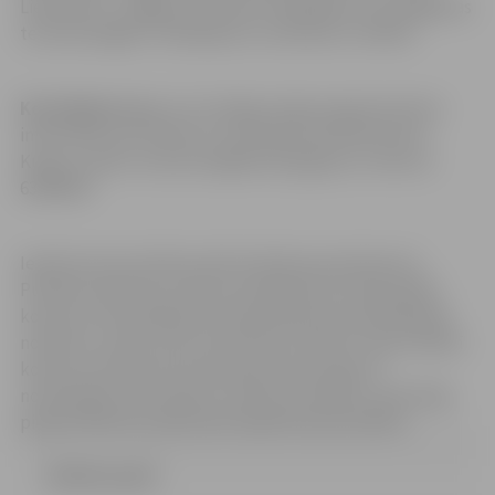
Lielā ielā 11, Jelgavā, tūlīt pēc Piedāvājumu iesniegšanas
termiņa beigām. Piedāvājumu atvēršana ir atklāta.
Kontaktpersona,
kura tiesīga sniegt organizatorisku
informāciju par Konkursu: Komisijas sekretāre Anita
Kuļša, e-pasts: anita.kulsa@dome.jelgava.lv, tālrunis
63005583.
Iepirkuma procedūras pārtraukšanas pamatojums:
Publisko iepirkumu likuma (redakcijā, kas bija spēkā
konkursa izsludināšanas dienā) 56.panta septītajā daļā
noteikts, ja tikai viens pretendents atbilst visām atklātā
konkursa nolikumā vai paziņojumā par līgumu
noteiktajām pretendentu atlases prasībām, pasūtītājs
pieņem lēmumu pārtraukt iepirkuma procedūru.
Nolikums.pdf