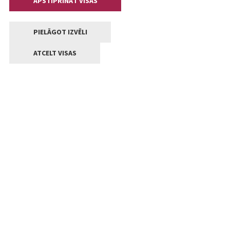
APSTIPRINĀT VISAS
PIELĀGOT IZVĒLI
ATCELT VISAS
Kontakti
Jelgavas valstpilsētas pašvaldība
Lielā iela 11, Jelgava, LV-3001
+371 63005522
pasts@jelgava.lv