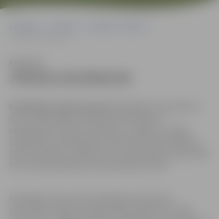
Sākumlapa
Iepirkumi
Iepirkumu rezultāti
JPD2013/42/ERAF/AK
Klausīties
JPD2013/42/ERAF/AK
Piedāvājums jāiesniedz līdz
2013.gada 3.septembrim
plkst. 14:00 Jelgavas pilsētas domes Klientu
apkalpošanas centrā, Lielā ielā 11, Jelgavā, LV-3001,
131.kabinetā, darbdienās: pirmdienās no plkst.8:00 līdz
19:00, otrdienās, trešdienās un ceturtdienās no plkst.8:00
līdz 17:00, piektdienās no plkst.8.00 līdz 14:30.
Piedāvājumi tiks atvērti 2013.gada 3.septembrī
plkst.14:00, Jelgavas pilsētas domē konferenču zālē,