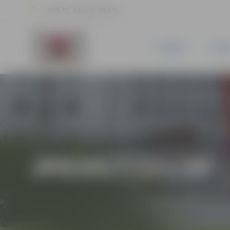
20.5 °C, 4.4 m/s, 56.4 %
JAUNUMI
PILSĒ
JPD2017/131/MI