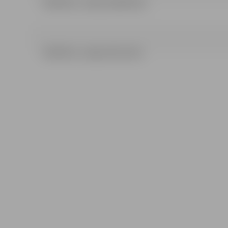
LĒMUMS_1.DAĻA (204.93 kb)
LĒMUMS_2.daļa (210.12 kb)