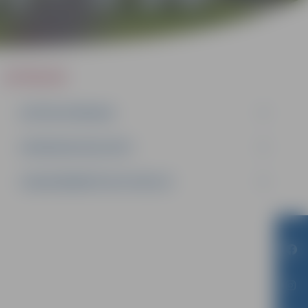
IEPIRKUMI
AKTĪVIE IEPIRKUMI
IEPIRKUMU REZULTĀTI
LĪGUMI ĀRKĀRTĒJĀ SITUĀCIJĀ