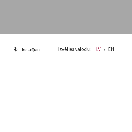
Izvēlies valodu:
LV
EN
Iestatījumi