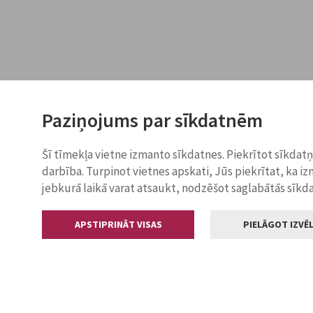
Paziņojums par sīkdatnēm
Šī tīmekļa vietne izmanto sīkdatnes. Piekrītot sīkdat
darbība. Turpinot vietnes apskati, Jūs piekrītat, ka i
jebkurā laikā varat atsaukt, nodzēšot saglabātās sīkd
APSTIPRINĀT VISAS
PIELĀGOT IZVĒL