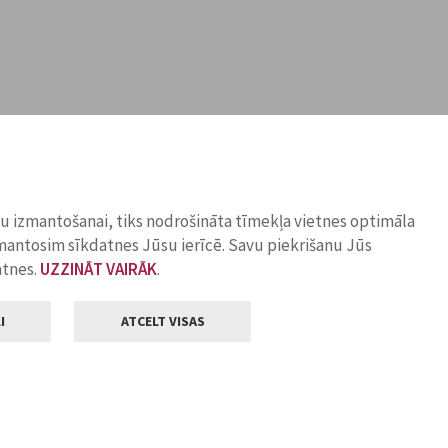
ņu izmantošanai, tiks nodrošināta tīmekļa vietnes optimāla
zmantosim sīkdatnes Jūsu ierīcē. Savu piekrišanu Jūs
atnes.
UZZINĀT VAIRĀK
.
I
ATCELT VISAS