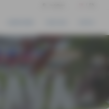
LV
EN
Iestatījumi
UZŅĒMĒJDARBĪBA
PAKALPOJUMI
KONTAKTI