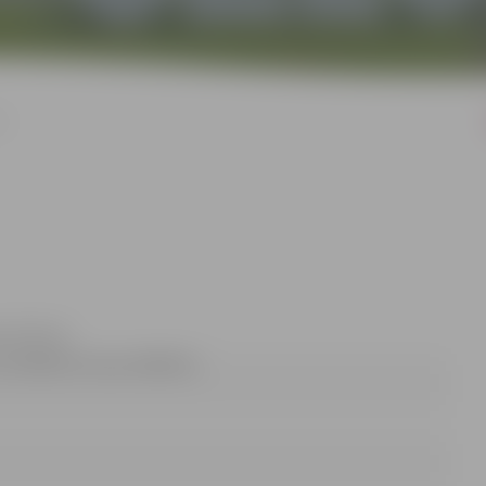
I
a Zeiferte
nis 63005519, fakss 63005511