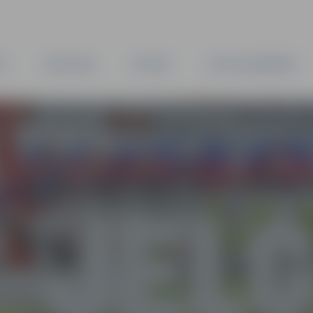
TA
PAŠVALDĪBA
IESTĀDES
KAPITĀLSABIEDRĪBAS