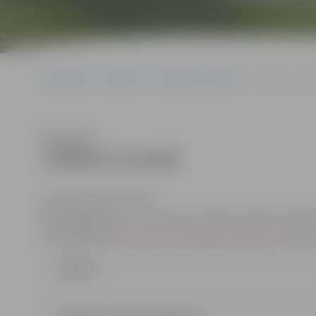
Sākumlapa
Iepirkumi
Iepirkumu rezultāti
JPD2017/131/M
Klausīties
JPD2017/131/MI
(id.Nr.JPD2017/131/MI)
Kontaktpersona
– iepirkuma komisijas sekretāre: Džesij
e-pasta adrese:
Dzesija.Zeiferte@dome.jelgava.lv
, tālru
Līgums