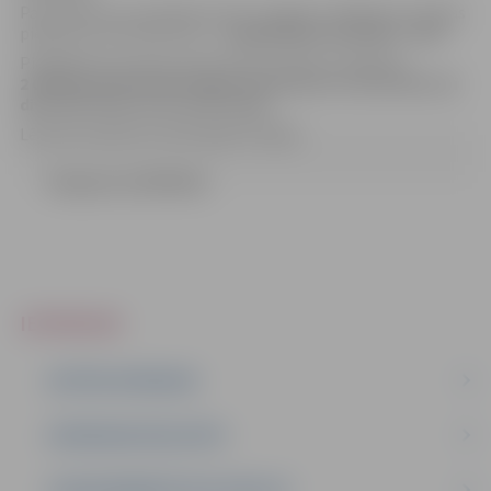
Par konkursa uzvarētāju atzīts un līguma slēgšanas tiesības
piešķirtas pretendentam –
p
iegādātāju apvienība “IBK”
.
Piedāvātā cena (bez pievienotās vērtības nodokļa) ir
2 048 201,03 EUR (divi miljoni četrdesmit astoņi tūkstoši
divi simti viens
euro
un 03 centi)
.
Lēmums pieņemts 2017.gada 27.jūlijā.
Zinojums (119.59 kb)
IEPIRKUMI
AKTĪVIE IEPIRKUMI
IEPIRKUMU REZULTĀTI
LĪGUMI ĀRKĀRTĒJĀ SITUĀCIJĀ