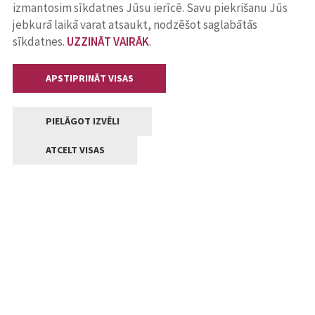
izmantosim sīkdatnes Jūsu ierīcē. Savu piekrišanu Jūs
jebkurā laikā varat atsaukt, nodzēšot saglabātās
sīkdatnes.
UZZINĀT VAIRĀK
.
APSTIPRINĀT VISAS
PIELĀGOT IZVĒLI
ATCELT VISAS
Kontakti
Jelgavas valstpilsētas pašvaldība