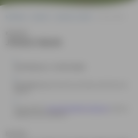
Sākumlapa
Iepirkumi
Iepirkumu rezultāti
JPD2017/66/AK
Klausīties
JPD2017/66/AK
identifikācijas nr. JPD2017/66/AK
Kontaktpersona
: iepirkuma komisijas sekretāre Anna
Rubene
e-pasta adrese:
anna.rubene@dome.jelgava.lv
, tālrunis
63005519; fakss 63005511.
Rezultāts: