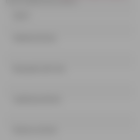
tālrunis 63005519; fakss 63005511
Līgums
LĒMUMS (39.75 kb)
Būvprojekts (20.27 mb)
Lokālā tāme (93.5 kb)
Nolikums (2.18 mb)