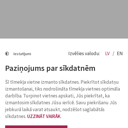
Izvēlies valodu:
LV
EN
Iestatījumi
Paziņojums par sīkdatnēm
Šī tīmekļa vietne izmanto sīkdatnes. Piekrītot sīkdatņu
izmantošanai, tiks nodrošināta tīmekļa vietnes optimāla
darbība. Turpinot vietnes apskati, Jūs piekrītat, ka
izmantosim sīkdatnes Jūsu ierīcē. Savu piekrišanu Jūs
jebkurā laikā varat atsaukt, nodzēšot saglabātās
sīkdatnes.
UZZINĀT VAIRĀK
.