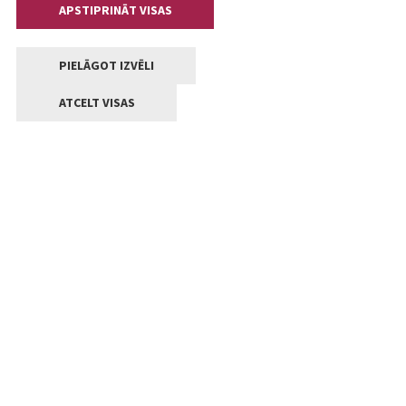
APSTIPRINĀT VISAS
PIELĀGOT IZVĒLI
ATCELT VISAS
Kontakti
Jelgavas valstpilsētas pašvaldība
Lielā iela 11, Jelgava, LV-3001
+371 63005522
pasts@jelgava.lv