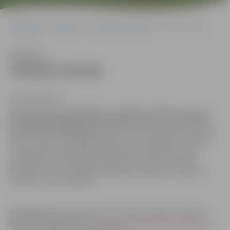
Sākumlapa
Iepirkumi
Iepirkumu rezultāti
JPD2017/81/MI
Klausīties
JPD2017/81/MI
JPD2017/81/MI
Pretendenti ir nodrošināti ar publisku objektu apskati
2017.gada 18.jūlijā plkst.11.00
Pulcēšanās vieta Jelgavas
pilsētas bibliotēka, Akadēmijas iela 26, 310.kabinets (Mazā
zāle), 3.stāvs. Piegādātāji, kuriem nav iespējams ierasties
minētajā laikā, var apskatīt objektu citā laikā iepriekš
vienojoties ar Pasūtītāja darbinieku, zvanot uz tālruni
63046721 (JPPI “Jelgavas pilsētas bibliotēka” direktores
vietniece Liāna Pastere).
Kontaktpersona
: iepirkuma komisijas sekretāre Džesija
Zeiferte, e-pasta adrese:
dzesija.zeiferte@dome.jelgava.lv
,