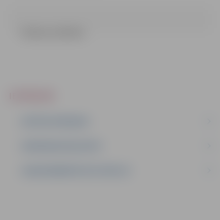
Pielikumi (250 kb)
IEPIRKUMI
AKTĪVIE IEPIRKUMI
IEPIRKUMU REZULTĀTI
LĪGUMI ĀRKĀRTĒJĀ SITUĀCIJĀ