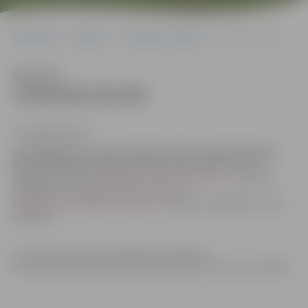
Sākumlapa
Iepirkumi
Iepirkumu rezultāti
JPD2018/101/AK
Klausīties
JPD2018/101/AK
JPD2018/101/AK
Kontaktpersona, kura tiesīga sniegt organizatorisku
informāciju par konkursu
: komisijas sekretāres Anna
Rubene e-pasts:
Anna.Rubene@dome.jelgava.lv
, tālrunis
63005584, un Džesija Zeiferte, e-pasts:
Dzesija.Zeiferte@dome.jelgava.lv
, tālrunis 63005519, fakss
63005511
Ar iepirkuma dokumentāciju var iepazīties:
https://www.eis.gov.lv/EKEIS/Supplier/Procurement/12830