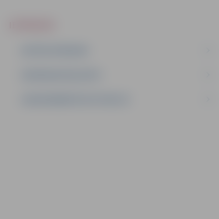
IEPIRKUMI
AKTĪVIE IEPIRKUMI
IEPIRKUMU REZULTĀTI
LĪGUMI ĀRKĀRTĒJĀ SITUĀCIJĀ