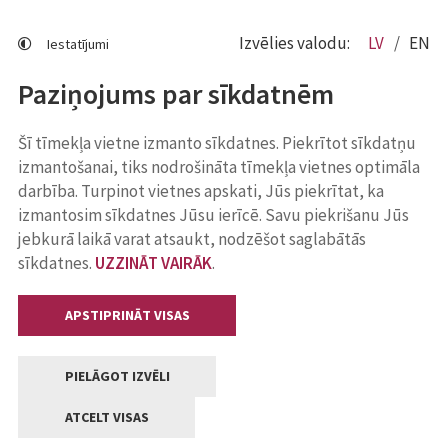
Izvēlies valodu:
LV
EN
Iestatījumi
Paziņojums par sīkdatnēm
Šī tīmekļa vietne izmanto sīkdatnes. Piekrītot sīkdatņu
izmantošanai, tiks nodrošināta tīmekļa vietnes optimāla
darbība. Turpinot vietnes apskati, Jūs piekrītat, ka
izmantosim sīkdatnes Jūsu ierīcē. Savu piekrišanu Jūs
jebkurā laikā varat atsaukt, nodzēšot saglabātās
sīkdatnes.
UZZINĀT VAIRĀK
.
APSTIPRINĀT VISAS
PIELĀGOT IZVĒLI
ATCELT VISAS