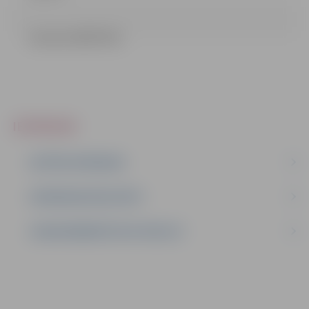
Lemums (58.07 kb)
IEPIRKUMI
AKTĪVIE IEPIRKUMI
IEPIRKUMU REZULTĀTI
LĪGUMI ĀRKĀRTĒJĀ SITUĀCIJĀ