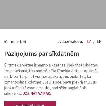
Izvēlies valodu:
LV
EN
Iestatījumi
Paziņojums par sīkdatnēm
Šī tīmekļa vietne izmanto sīkdatnes. Piekrītot sīkdatņu
izmantošanai, tiks nodrošināta tīmekļa vietnes optimāla
darbība. Turpinot vietnes apskati, Jūs piekrītat, ka
izmantosim sīkdatnes Jūsu ierīcē. Savu piekrišanu Jūs
jebkurā laikā varat atsaukt, nodzēšot saglabātās
sīkdatnes.
UZZINĀT VAIRĀK
.
APSTIPRINĀT VISAS