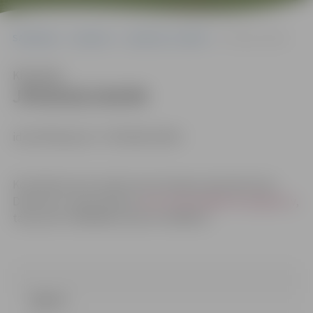
Sākumlapa
Iepirkumi
Iepirkumu rezultāti
JPD2018/104/MI
Klausīties
JPD2018/104/MI
identifikācijas Nr. JPD2018/104/MI
Kontaktpersona: iepirkuma komisijas sekretāre Dace
Dimanta, e-pasta adrese:
dace.dimanta@dome.jelgava.lv
,
tālruņa Nr.: 63005484, faksa Nr. 63005511.
Līgums