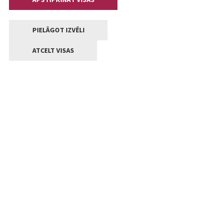
PIELĀGOT IZVĒLI
ATCELT VISAS
Kontakti
Jelgavas valstpilsētas pašvaldība
Lielā iela 11, Jelgava, LV-3001
+371 63005522
pasts@jelgava.lv