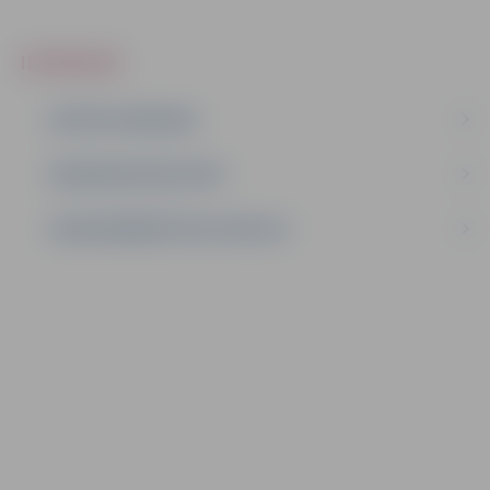
IEPIRKUMI
AKTĪVIE IEPIRKUMI
IEPIRKUMU REZULTĀTI
LĪGUMI ĀRKĀRTĒJĀ SITUĀCIJĀ