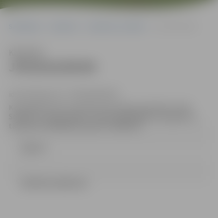
Sākumlapa
Iepirkumi
Iepirkumu rezultāti
JPD2018/89/MI
Klausīties
JPD2018/89/MI
identifikācijas Nr. JPD2018/89/MI
Kontaktpersona:
iepirkuma komisijas sekretāre: Indra
Soldāne, e-pasta adrese: Indra.Soldane@dome.jelgava.lv,
tālruņa Nr. 63005546, faksa Nr. 63005511.
Līgums
LĒMUMS (46.63 kb)