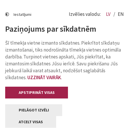
Izvēlies valodu:
LV
EN
Iestatījumi
Paziņojums par sīkdatnēm
Šī tīmekļa vietne izmanto sīkdatnes. Piekrītot sīkdatņu
izmantošanai, tiks nodrošināta tīmekļa vietnes optimāla
darbība. Turpinot vietnes apskati, Jūs piekrītat, ka
izmantosim sīkdatnes Jūsu ierīcē. Savu piekrišanu Jūs
jebkurā laikā varat atsaukt, nodzēšot saglabātās
sīkdatnes.
UZZINĀT VAIRĀK
.
APSTIPRINĀT VISAS
PIELĀGOT IZVĒLI
ATCELT VISAS