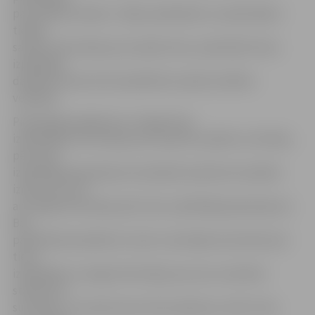
par parāda atmaksu. Tāpat parādnieks un piedzinējs ir
tiesīgi
saņemt informāciju par izpildu lietu, pārsūdzēt tiesu
izpildītāja
darbības tiesā, kā arī piedalīties izpildu darbību
veikšanā.
Piedzinēja pienākums ir sniegt tiesu
izpildītājam informāciju par saņemto parādu vai tā daļu,
pēc tiesu
izpildītāja pieprasījuma samaksāt sprieduma izpildes
izdevumus, kā
arī sniegt informāciju pēc tiesu izpildītāja pieprasījuma.
Bet
parādnieka pienākumi ir pēc uzaicinājuma ierasties pie
tiesu
izpildītāja un sniegt informāciju par savu mantisko
stāvokli un
summām, uz kurām nevar vērst piedziņu, kā arī citas