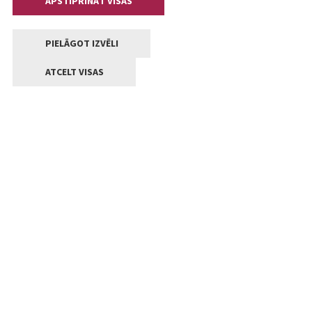
APSTIPRINĀT VISAS
PIELĀGOT IZVĒLI
ATCELT VISAS
Kontakti
Jelgavas valstpilsētas pašvaldība
Lielā iela 11, Jelgava, LV-3001
+371 63005522
pasts@jelgava.lv