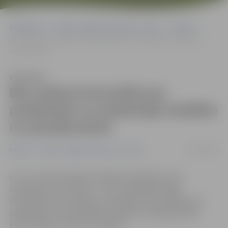
Sākumlapa
Portāla “Jelgavas Vēstnesis” arhīvs
Pilsētā
Bez maksas konsultēs par parādnieka un piedzinēja tiesībām un
pienākumiem
Klausīties
Bez maksas konsultēs par
parādnieka un piedzinēja tiesībām
un pienākumiem
28/02/2019
Pilsētā
Portāla “Jelgavas Vēstnesis” arhīvs
6. un 7. martā Latvijā norisināsies Zvērinātu tiesu
izpildītāju (ZTI) dienas – tiesu izpildītāji sniegs
bezmaksas konsultācijas, informējot iedzīvotājus par
parādnieka un piedzinēja tiesībām un pienākumiem.
Konsultācijas notiks arī Jelgavā.