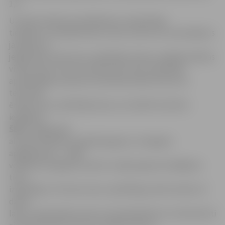
1,5.
Uzzināt vairāk par parādnieka un piedzinēja
tiesībām un pienākumiem, kā arī uzdot sev interesējošus
jautājumus
jelgavnieki varēs tiesu izpildītāju birojos vairākās pilsētas
vietās, kā arī citviet Latvijā. Katrs tiesu izpildītājs
apmeklētājus pieņems savā darba laikā. Atrast sev
teritoriāli
ērtāko tiesu izpildītāja biroju vai meklēt konkrēto
iespējams
ŠEIT.
Jelgavnieki
aicināti izvēlēties apakškategoriju «Zemgales
apgabaltiesa» – šādā
veidā būs iespējams atlasīt tuvējā reģionā strādājošos
tiesu
izpildītājus. Pie katra tiesu izpildītāja profila minēts arī
darba
laiks, pieņemšanas vieta un kontakttālrunis. Ineteresenti