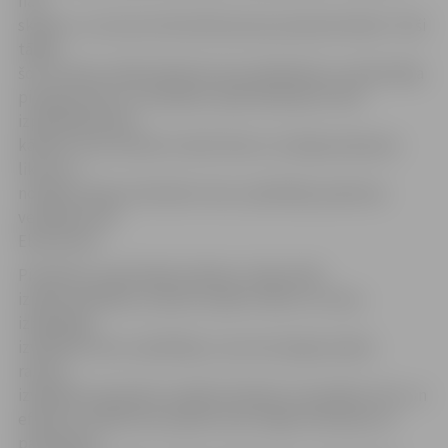
nav
skaidrs, un viņi nav informēti pat par pamata lietām. Tieši
tāpēc
šo ZTI dienu laikā stāstīsim par parādnieka un piedzinēja
pienākumiem un tiesībām, īpaši skaidrojot tiesu
izpildītāja darba
kārtību, kas vienmēr notiek tikai un vienīgi saskaņā ar
likumu,»
norāda Latvijas Zvērinātu tiesu izpildītāju padomes
vecākā juriste
Elīna Avota.
Piemēram, piedzinēja tiesības ir lūgt atlikt
izpildu darbības, atsaukt izpildu rakstu no tiesu
izpildītāja,
izvēlēties tiesu izpildītāju, kuram iesniegt izpildu
rakstu,
izvēlēties piespiedu izpildes līdzekli, lai panāktu ātru un
efektīvu nolēmuma izpildi, kā arī slēgt vienošanos ar
parādnieku