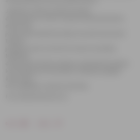
aicināti pieteikt vizīti pa norādīto tālruni.
Jāpiebilst, ka Brīvo juridisko profesiju
dienu gaitā no 11. līdz 15. martam notiks Advokatūras
dienas, kad
jomas profesionāļi iedzīvotājus konsultēs nekustamā
īpašuma
jautājumos. Bet no 18. līdz 20. martam norisināsies
Mediācijas
dienas, kad sertificēti mediatori nodrošinās bezmaksas
konsultācijas par domstarpību risināšanas iespējām
ārpus tiesas
ceļa, saglabājot cieņpilnas attiecības.
Foto: wheatenfinancial.com
Drukāt
Dalīties