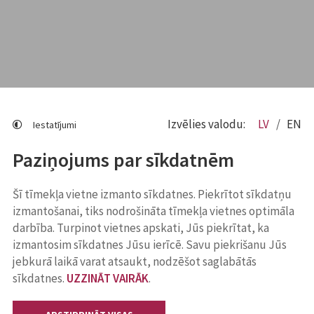
Izvēlies valodu:
LV
EN
Iestatījumi
Paziņojums par sīkdatnēm
Šī tīmekļa vietne izmanto sīkdatnes. Piekrītot sīkdatņu
izmantošanai, tiks nodrošināta tīmekļa vietnes optimāla
darbība. Turpinot vietnes apskati, Jūs piekrītat, ka
izmantosim sīkdatnes Jūsu ierīcē. Savu piekrišanu Jūs
jebkurā laikā varat atsaukt, nodzēšot saglabātās
sīkdatnes.
UZZINĀT VAIRĀK
.