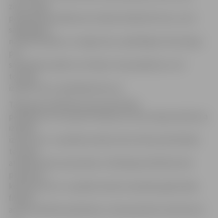
ziņas. Tāpat
parādnieka pienākumos ietilpst deklarēt kontu, kurā
saglabājami
naudas līdzekļi, un sniegt tiesu izpildītājam informāciju
par
samaksāto parādu vai tā daļu. Viņa pienākums ir arī
termiņā
izpildīt tiesu izpildītāja lēmumu.
Tāpat gan parādnieka, gan piedzinēja
pienākumi ir arī saņemt sūtījumus, kā arī segt sprieduma
izpildes
izdevumus. Ja parāda samaksa tiek veikta paredzētajā
termiņā,
atlīdzība tiek samazināta un fiksētajai atlīdzībai tiek
piemērots
koeficients 0,5. Ja parāds netiek nomaksāts gada laikā,
fiksētā
amata atlīdzība palielinās un tiek piemērots koeficients