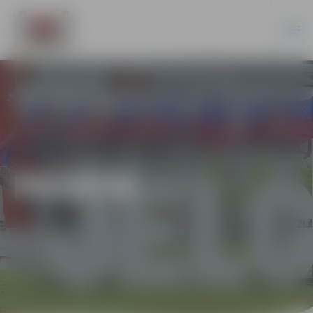
PILSĒTĀ