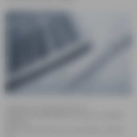
«Parādnieka un piedzinēja tiesības un
pienākumi ir pamatjautājums, ar kuru tiesu izpildītāji
saskaras ik
dienu. Tomēr prakse liecina, ka šis jautājums cilvēkiem