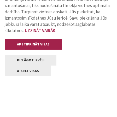
izmantošanai, tiks nodrošināta tīmekļa vietnes optimāla
darbība. Turpinot vietnes apskati, Jūs piekrītat, ka
izmantosim sīkdatnes Jūsu ierīcē. Savu piekrišanu Jūs
jebkurā laikā varat atsaukt, nodzēšot saglabātās
sīkdatnes.
UZZINĀT VAIRĀK
.
APSTIPRINĀT VISAS
PIELĀGOT IZVĒLI
ATCELT VISAS