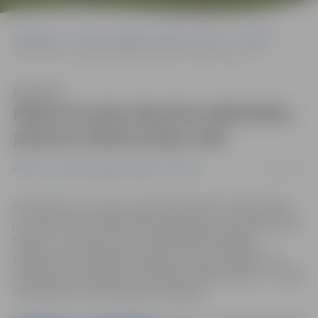
Sākumlapa
Portāla “Jelgavas Vēstnesis” arhīvs
Pilsētā
Rekonstruēto Miezītes bibliotēku plānots atklāt jūnija vidū
Klausīties
Rekonstruēto Miezītes bibliotēku
plānots atklāt jūnija vidū
30/05/2019
Pilsētā
Portāla “Jelgavas Vēstnesis” arhīvs
Noslēgumam tuvojas remontdarbi Miezītes bibliotēkā –
jau izremontētas bibliotēkas iekštelpas, nosiltināta ēkas
fasāde un nomainīts jumts. Bibliotēka lasītājiem
pieejama ierastajā darba laikā, bet jaunās mēbeles un
aprīkojumu paredzēts uzstādīt līdz līgosvētkiem – jūnija
vidū plānota arī bibliotēkas atklāšana.