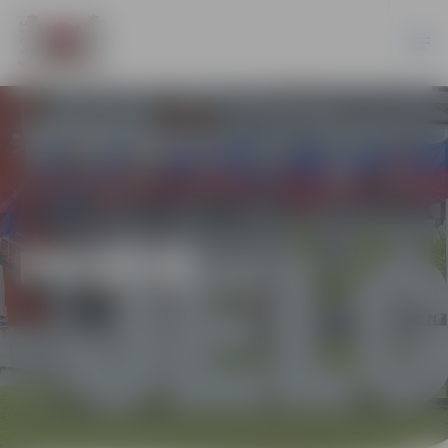
PILSĒTĀ