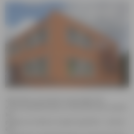
«Bibliotēkas remontdarbi tuvojas beigām. Ēka
ir kļuvusi patiešām skaista, un tās pirmais stāvs turpmāk
būs
pieejams arī cilvēkiem ar īpašām vajadzībām – izveidota
ērta