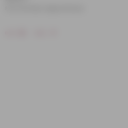
Foto: Ivars Veiliņš/«Jelgavas Vēstnesis»
Drukāt
Dalīties