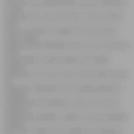
uzbrauktuve un pieeja bibliotēkai. Savukārt bibliotēkas
2. stāvā
darbosies bērnu un jauniešu centra «Junda» brīvā laika
klubs
«Pietura», izveidota arī pasākumu zāle un aktivitāšu
telpa,» norāda
Jelgavas pilsētas bibliotēkas direktore Lāsma Zariņa. Viņa
vērtē,
ka bibliotēka jau iepriekš darbojusies kā vietējās
kopienas
satikšanās vieta, bet pēc rekonstrukcijas darbiem tā kļūs
vēl
pieejamāka. «Bibliotēkā ir ne vien pieejamas grāmatas,
periodika,
plašs elektronisko pakalpojumu klāsts, bet notiek arī
literatūras
izstādes, datorapmācības, pasākumi, nodrošinot jēgpilni
pavadītu
laiku visiem cilvēkiem, kuri apmeklē mūsu bibliotēku,»