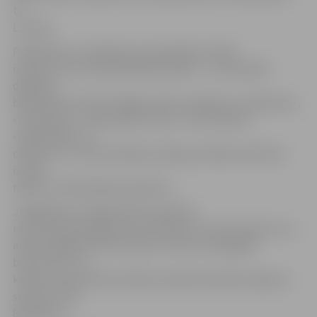
tā
L.Zariņa.
Pilsētnieku uzmanību jau piesaistījusi stikla
izkārtne, kas rotā bibliotēkas fasādi – uz tās lasāmi
dažādi ar
bibliotēku saistīti atslēgas vārdi, piemēram, «grāmatas»,
«lasītprieks», «labo sajūtu vieta», «kultūrvide»,
«pieejamība» un
daudzi citi. L.Zariņa atklāj, ka ideja par šādas izkārtnes
izveidi
nākusi no bibliotēkas kolektīva.
Jāatgādina, ka tāpat ēkā nomainītas
novecojušās iekšējās komunikācijas, tostarp apkures un
elektroapgādes tīkli. Darbus veic SIA «Zemgales
būvserviss», un
kopā ar pievienotās vērtības nodokli būvdarbu līguma
summa ir 242
866,80 eiro.