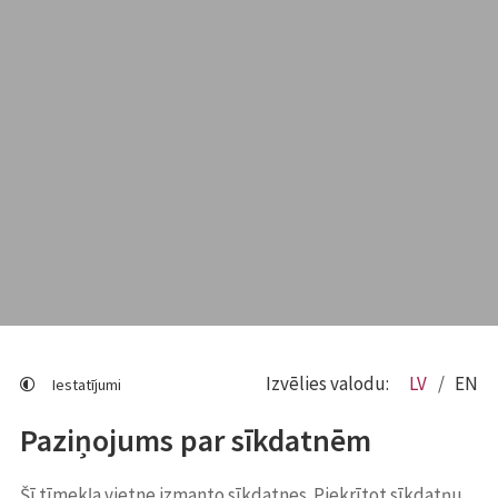
Izvēlies valodu:
LV
EN
Iestatījumi
Paziņojums par sīkdatnēm
Šī tīmekļa vietne izmanto sīkdatnes. Piekrītot sīkdatņu