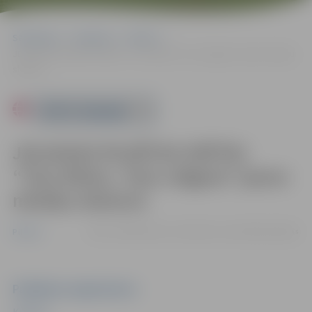
Sākumlapa
Pasākumi
Pilsēta
JELGAVAS PILSĒTAS SVĒTKI: “Tavs Ritms. Tava Jelgava” jauno mūziķu
skatuve
Powered by
JELGAVAS PILSĒTAS SVĒTKI:
“Tavs Ritms. Tava Jelgava” jauno
mūziķu skatuve
30.05. 14:00 | Skvērs aiz Kultūras nama |
Bez maksas
Pilsēta
Pasākuma organizators