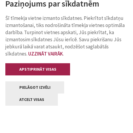
Paziņojums par sīkdatnēm
Šī tīmekļa vietne izmanto sīkdatnes. Piekrītot sīkdatņu
izmantošanai, tiks nodrošināta tīmekļa vietnes optimāla
darbība. Turpinot vietnes apskati, Jūs piekrītat, ka
izmantosim sīkdatnes Jūsu ierīcē. Savu piekrišanu Jūs
jebkurā laikā varat atsaukt, nodzēšot saglabātās
sīkdatnes.
UZZINĀT VAIRĀK
.
APSTIPRINĀT VISAS
PIELĀGOT IZVĒLI
ATCELT VISAS