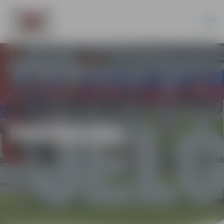
PASĀKUMI