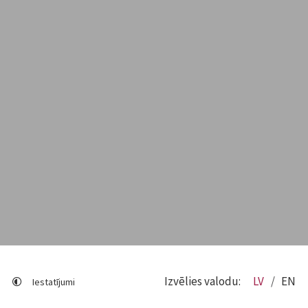
Izvēlies valodu:
LV
EN
Iestatījumi