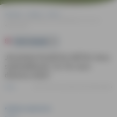
Sākumlapa
Pasākumi
Pilsēta
JELGAVAS PILSĒTAS SVĒTKI: Koru sadziedāšanās “Es Tev savu
dziesmu dodu”
Powered by
JELGAVAS PILSĒTAS SVĒTKI: Koru
sadziedāšanās “Es Tev savu
dziesmu dodu”
29.05. 19:15 | Hercoga Jēkaba laukumā |
Bez maksas
Pilsēta
Pasākuma organizators