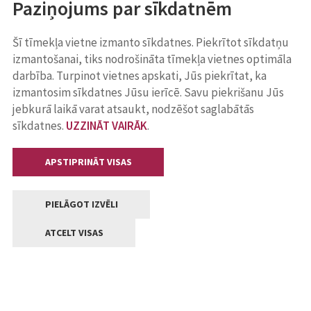
Paziņojums par sīkdatnēm
Šī tīmekļa vietne izmanto sīkdatnes. Piekrītot sīkdatņu
izmantošanai, tiks nodrošināta tīmekļa vietnes optimāla
darbība. Turpinot vietnes apskati, Jūs piekrītat, ka
izmantosim sīkdatnes Jūsu ierīcē. Savu piekrišanu Jūs
jebkurā laikā varat atsaukt, nodzēšot saglabātās
sīkdatnes.
UZZINĀT VAIRĀK
.
APSTIPRINĀT VISAS
PIELĀGOT IZVĒLI
ATCELT VISAS