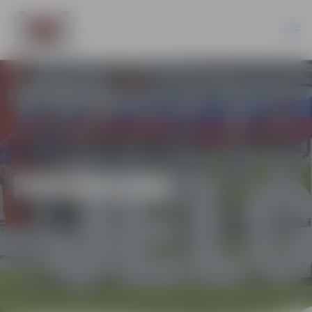
PASĀKUMI