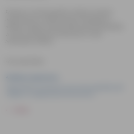
Pasākums var tikt fotografēts un filmēts. Sacensību
organizatoriem ir tiesības izmantot mārketinga un
reklāmas mērķiem sacensību laikā uzņemtās fotogrāfijas
un video materiālus bez saskaņošanas ar tajās
redzamajiem cilvēkiem.
Foto: publicitātes
Pasākuma organizators
Jelgavas Bērnu un jaunatnes sporta skola sadarbībā ar BK
“Jelgava” un Jelgavas Sporta servisa centru
ATPAKAĻ