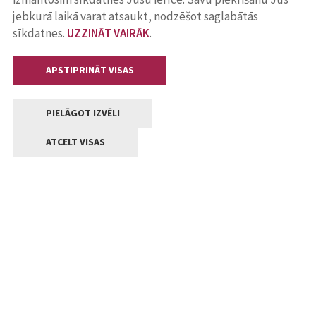
jebkurā laikā varat atsaukt, nodzēšot saglabātās
sīkdatnes.
UZZINĀT VAIRĀK
.
APSTIPRINĀT VISAS
PIELĀGOT IZVĒLI
ATCELT VISAS
Kontakti
Jelgavas valstpilsētas pašvaldība