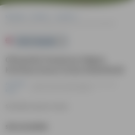
Sākumlapa
Pasākumi
Jauniešiem
Olimpiskā čempiona Edgara Krūmiņa kausa izcīņa basketbolā
Powered by
Olimpiskā čempiona Edgara
Krūmiņa kausa izcīņa basketbolā
Jauniešiem
no 08.05. līdz 10.05. 09:00 | Jelgavas sporta halle,
Mātera iela 44a, Jelgava |
0.00 eiro
Sports
Skatītājiem ieeja bez maksas.
SPĒĻU KALENDĀRS