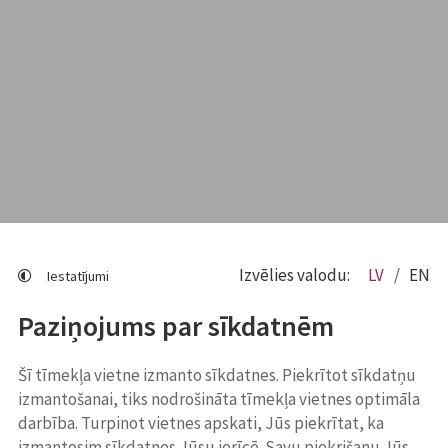
Izvēlies valodu:
LV
EN
Iestatījumi
Paziņojums par sīkdatnēm
Šī tīmekļa vietne izmanto sīkdatnes. Piekrītot sīkdatņu
izmantošanai, tiks nodrošināta tīmekļa vietnes optimāla
darbība. Turpinot vietnes apskati, Jūs piekrītat, ka
izmantosim sīkdatnes Jūsu ierīcē. Savu piekrišanu Jūs