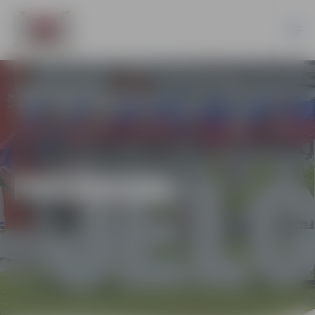
PASĀKUMI