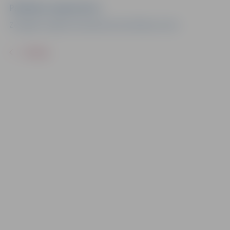
Pasākuma organizators
Zemgales reģiona kompetenču attīstības centrs
ATPAKAĻ