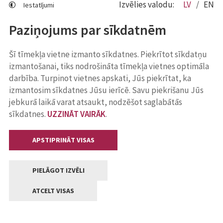
Izvēlies valodu:
LV
EN
Iestatījumi
Paziņojums par sīkdatnēm
Šī tīmekļa vietne izmanto sīkdatnes. Piekrītot sīkdatņu
izmantošanai, tiks nodrošināta tīmekļa vietnes optimāla
darbība. Turpinot vietnes apskati, Jūs piekrītat, ka
izmantosim sīkdatnes Jūsu ierīcē. Savu piekrišanu Jūs
jebkurā laikā varat atsaukt, nodzēšot saglabātās
sīkdatnes.
UZZINĀT VAIRĀK
.
APSTIPRINĀT VISAS
PIELĀGOT IZVĒLI
ATCELT VISAS