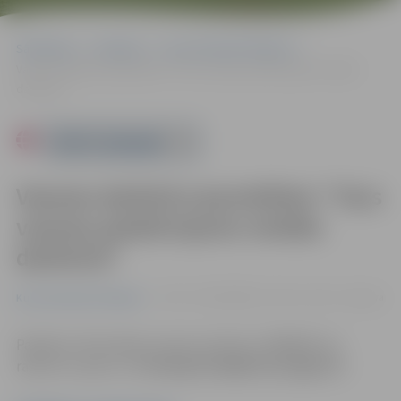
Sākumlapa
Pasākumi
Kursi/Semināri/Tikšanās
Vasaras darbnīca jauniešiem “Tavs vasaras piedzīvojums metāla
darbnīcā”
Powered by
Vasaras darbnīca jauniešiem “Tavs
vasaras piedzīvojums metāla
darbnīcā”
16.07. 11:00 | ZRKAC, Svētes iela 33, Jelgava
Kursi/Semināri/Tikšanās
Papildus informācija zvanot pa tālruni 27800576 vai
rakstot e-pastu uz
metalapstrade@zrkac.jelgava.lv