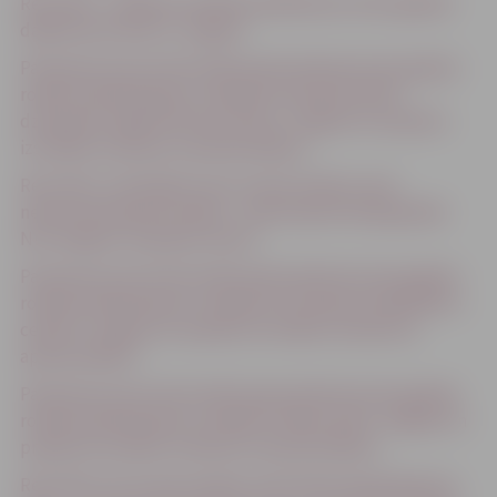
Rezultāti – Apbūves tiesības piešķiršana zemes gabala
daļā Garozas ielā 72, Jelgavā
Paziņojums par funkcionāli nepieciešamā zemes gabala
robežu pārskatīšanas uzsākšanu daudzdzīvokļu
dzīvojamai mājai Pērnavas ielā 21, Jelgavā un projekta
izstrādes noteikumu apstiprināšanu
Rezultāti- Sludinājums par nomas tiesību izsoli
nekustamā īpašuma daļai – nedzīvojamā telpā garāžai
Nr.8 Jelgavā, Zvejnieku ielā 12
Paziņojums par funkcionāli nepieciešamā zemes gabala
robežu pārskatīšanas uzsākšanu dzīvojamai mājai Bērzu
ceļā 107, Jelgavā un projekta izstrādes noteikumu
apstiprināšanu
Paziņojums par funkcionāli nepieciešamā zemes gabala
robežu pārskatīšanas uzsākšanu Māras ielā 6, Jelgavā un
projekta izstrādes noteikumu apstiprināšanu
Rezultāti- Par nomas tiesību izsoli nekustamā īpašuma