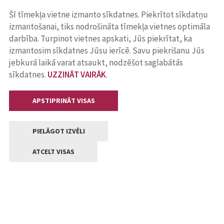
Šī tīmekļa vietne izmanto sīkdatnes. Piekrītot sīkdatņu
izmantošanai, tiks nodrošināta tīmekļa vietnes optimāla
darbība. Turpinot vietnes apskati, Jūs piekrītat, ka
izmantosim sīkdatnes Jūsu ierīcē. Savu piekrišanu Jūs
jebkurā laikā varat atsaukt, nodzēšot saglabātās
sīkdatnes.
UZZINĀT VAIRĀK
.
APSTIPRINĀT VISAS
PIELĀGOT IZVĒLI
ATCELT VISAS