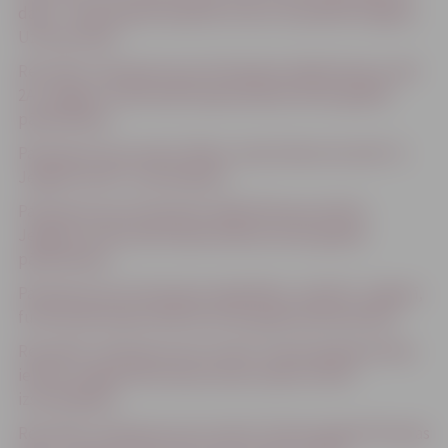
daļai – nedzīvojamā telpā Nr.21 20,1 m2 platībā Jelgavā,
Uzvaras ielā 8
Rezultāti- Paziņojums par dzīvojamai mājai Kastaņu ielā
2A, Jelgavā, funkcionāli nepieciešamā zemes gabala
pārskatīšanu
Paziņojums par izsoles “Būves Jāņa Čakstes bulvārī 17,
Jelgavā izsole” izsludināšanu
Paziņojums par dzīvojamai mājai Pērnavas ielā 21,
Jelgavā, funkcionāli nepieciešamā zemes gabala
pārskatīšanu
Paziņojums par dzīvojamai mājai Bērzu ceļā 107, Jelgavā,
funkcionāli nepieciešamā zemes gabala pārskatīšanu
Rezultāti- Paziņojums par izsoles “Zemes gabala Katoļu
ielā 7B, Jelgavā īstermiņa nomas tiesību izsole”
izsludināšanu.
Rezultāti- Paziņojums par izsoles “Zemes gabala Pilssalas