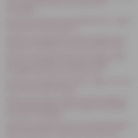
ielā 1, Jelgavā īstermiņa nomas tiesību izsole”
izsludināšanu.
Rezultāti- Nedzīvojamo telpu Akadēmijas ielā 1, Jelgavā,
nomas tiesību izsoles noteikumi
Rezultāti- Zemes gabala Krasta ielā 9, Jelgavā (vasaras
kafejnīcas izvietošanai) īstermiņa nomas tiesību izsole
Rezultāti- Zemes gabala Krasta ielā 9, Jelgavā, (vieglas
konstrukcijas konteinera izvietošanai SUP dēļu
iznomāšanai) īstermiņa nomas tiesību izsolei
Rezultāti- Zemes gabala Pasta ielā 32, Jelgavā, īstermiņa
nomas tiesību izsoles noteikumi
Paziņojums par konkursa “Apbūves tiesības piešķiršana
zemes gabala daļā Kārklu ielā 6, Jelgavā, kas pie pieguļ
Putnu ielai” izsludināšanu
(REZULTĀTI) Neapbūvētas zemes vienības daļas 1400 m2
platībā Dambja ielā 22, Jelgavā nomas tiesību izsole