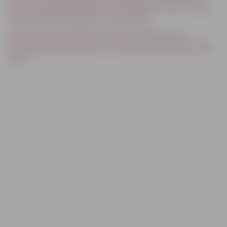
nekustamā īpašuma daļai – nedzīvojamā telpā Nr.001(1)
78,10 m2 platībā Jelgavā, Svētes ielā 8
REZULTĀTI Sludinājums par nomas tiesību izsoli
nekustamā īpašuma daļai – nedzīvojamā telpā Skolotāju
ielā 3