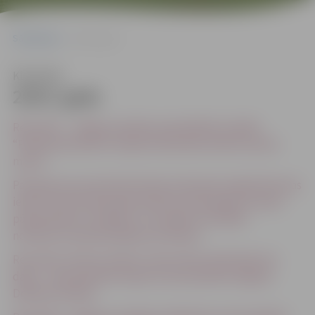
Sākumlapa
2019. gads
Klausīties
2019. gads
Rezultāti – Jelgavas pilsētas pašvaldības iestāde
“Pilsētsaimniecība” pārdod rakstiskā izsolē kustamo
mantu
Paziņojums par daudzdzīvokļu dzīvojamai mājai Pērnavas
ielā 21 funkcionāli nepieciešamā zemes gabala robežu
pārskatīšanas uzsākšanu un projekta izstrādes
noteikumu apstiprināšanas atcelšanu
Rezultāti- Nomas tiesību izsole nekustamā īpašuma
daļai – nedzīvojamās telpas 15,3m2 platībā Jelgavā,
Dobeles ielā 62a