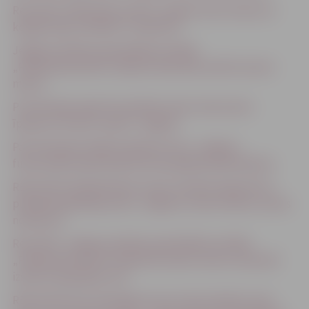
Rezultāti- Rakstiskas izsoles „Augošu koku koksne ar
kopējo krāju 119.36m3” noteikumi
Jelgavas pilsētas pašvaldības iestāde
„Pilsētsaimniecība” pārdod rakstiskā izsolē kustamo
mantu.
Privatizācijas aģentūra pārdod valsts nekustamo
īpašumu Strautu ceļā 17, Jelgavā
Par dzīvojamai mājai Zvejnieku iela 1, Jelgavā,
funkcionāli nepieciešamā zemes gabala pārskatīšanu
REZULTĀTI Neapbūvētas zemes vienības daļas 50 m2
platībā Akadēmijas ielā 1, Jelgavā, nomas tiesību izsoles
noteikumi
Rezultāti- Jelgavas pilsētas pašvaldības iestāde
„Pilsētsaimniecība” pārdod kustamo mantu rakstiskā
izsolē ar lejupejošu soli
REZULTĀTI Nr.2 Sludinājums par nomas tiesību izsoli