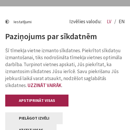
Izvēlies valodu:
LV
EN
Iestatījumi
Paziņojums par sīkdatnēm
Šī tīmekļa vietne izmanto sīkdatnes. Piekrītot sīkdatņu
izmantošanai, tiks nodrošināta tīmekļa vietnes optimāla
darbība. Turpinot vietnes apskati, Jūs piekrītat, ka
izmantosim sīkdatnes Jūsu ierīcē. Savu piekrišanu Jūs
jebkurā laikā varat atsaukt, nodzēšot saglabātās
sīkdatnes.
UZZINĀT VAIRĀK
.
APSTIPRINĀT VISAS
PIELĀGOT IZVĒLI