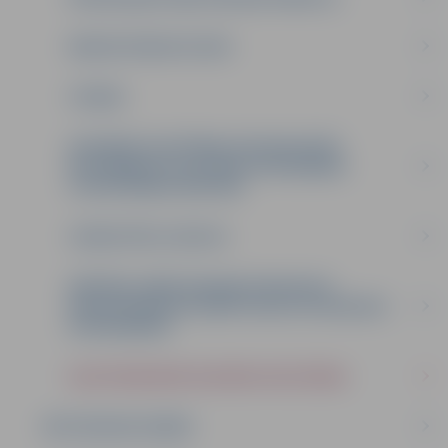
MAKSAS PAKALPOJUMI
IZZIŅAS
INTEREŠU IZGLĪTĪBAS UN PIEAUGUŠO
NEFORMĀLĀS IZGLĪTĪBAS PROGRAMMU
LICENCĒŠANAS KĀRTĪBA
IZSNIEGTĀS LICENCES
KĀRTĪBA, KĀDĀ SASKAŅO PEDAGOGU
PROFESIONĀLĀS KOMPETENCES PILNVEIDES
PROGRAMMAS
ELEKTRONISKĀS SKOLĒNU APLIECĪBAS
METODISKAIS DARBS