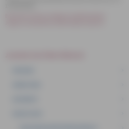
15 (23.05.2024.)
Braukšanas maksas atvieglojumi izglītojamajiem
Jelgavas valstspilsētas sabiedriskajā transportā
JELGAVAS IZGLĪTĪBAS PĀRVALDE
PAR MUMS
DARBA PLĀNS
DOKUMENTI
PAKALPOJUMI
PEDAGOĢISKI MEDICĪNISKĀ KOMISIJA