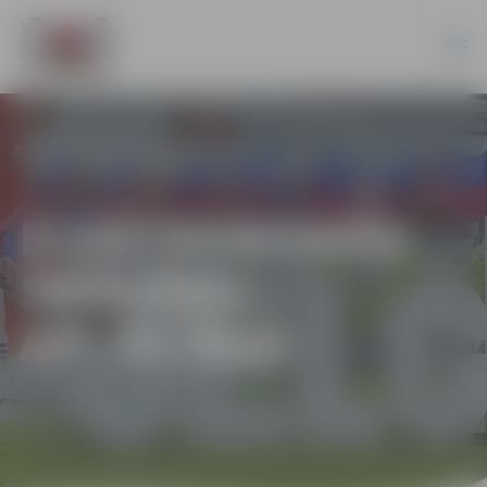
ELEKTRONISKĀS
SKOLĒNU
APLIECĪBAS