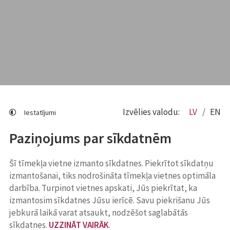
Izvēlies valodu:
LV
EN
Iestatījumi
Paziņojums par sīkdatnēm
Šī tīmekļa vietne izmanto sīkdatnes. Piekrītot sīkdatņu
izmantošanai, tiks nodrošināta tīmekļa vietnes optimāla
darbība. Turpinot vietnes apskati, Jūs piekrītat, ka
izmantosim sīkdatnes Jūsu ierīcē. Savu piekrišanu Jūs
jebkurā laikā varat atsaukt, nodzēšot saglabātās
sīkdatnes.
UZZINĀT VAIRĀK
.