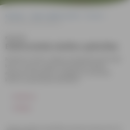
Sākumlapa
Jelgavas izglītības pārvalde
Par mums
Elektroniskās skolēnu apliecības
Klausīties
Elektroniskās skolēnu apliecības
Noteikumu “Kartes “Jelgavas valstspilsētas iedzīvotāja
karte” un kartes “Jegavas valstspilsētas skolēna
apliecība” pieteikšanas, izsniegšanas un lietošanas
kārtība” apstiprināšana (28.04.2022.)
Noteikumi
Veidlapa
Jelgavas pilsētas pašvaldības saistošie noteikumi Nr. 24-