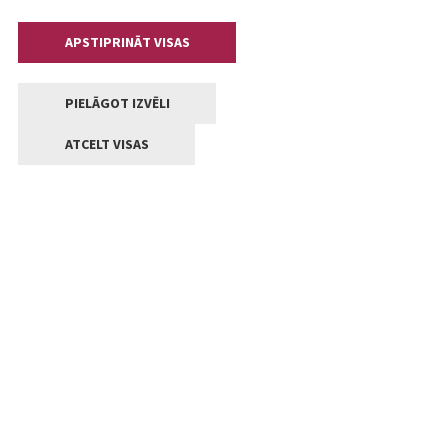
APSTIPRINĀT VISAS
PIELĀGOT IZVĒLI
ATCELT VISAS
Kontakti
Jelgavas valstpilsētas pašvaldība
Lielā iela 11, Jelgava, LV-3001
+371 63005522