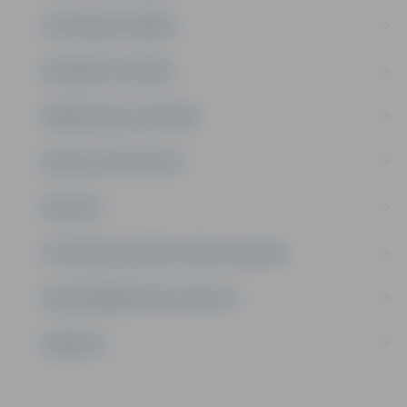
IZGLĪTĪBAS IESTĀDES
INTEREŠU IZGLĪTĪBA
PIRMSSKOLAS IZGLĪTĪBA
ATBALSTA SPECIĀLISTI
PROJEKTI
IZGLĪTĪBAS IESTĀŽU SPORTA LAUKUMI
LĪGUMI ĀRKĀRTĒJĀ SITUĀCIJĀ
VAKANCES