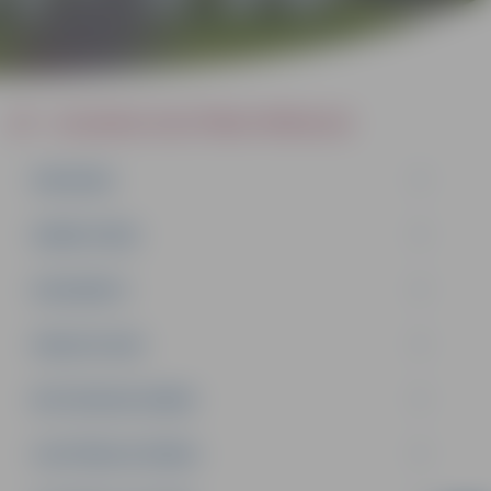
JIP - JELGAVAS IZGLĪTĪBAS PĀRVALDE
PAR MUMS
DARBA PLĀNS
DOKUMENTI
PAKALPOJUMI
METODISKAIS DARBS
IZGLĪTĪBAS IESTĀDES