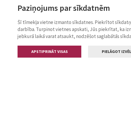
Paziņojums par sīkdatnēm
Šī tīmekļa vietne izmanto sīkdatnes. Piekrītot sīkdat
darbība. Turpinot vietnes apskati, Jūs piekrītat, ka i
jebkurā laikā varat atsaukt, nodzēšot saglabātās sīkd
APSTIPRINĀT VISAS
PIELĀGOT IZVĒL
Kontakti
Jelgavas valstp
Lielā iela 11
+371 630055