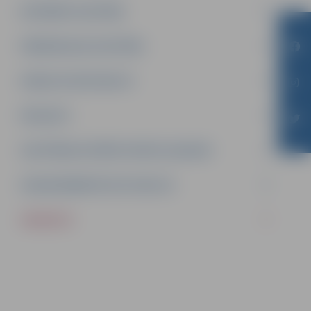
INTEREŠU IZGLĪTĪBA
PIRMSSKOLAS IZGLĪTĪBA
ATBALSTA SPECIĀLISTI
PROJEKTI
IZGLĪTĪBAS IESTĀŽU SPORTA LAUKUMI
LĪGUMI ĀRKĀRTĒJĀ SITUĀCIJĀ
VAKANCES