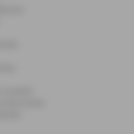
ītības jomā
kolotāju
ihologu
gu
matemātikā
s mūzikas skolotāju
tapmācībā