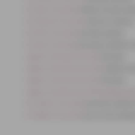
PII “Ķipari” aicina darbā
vadītājas vietnieku izgl
PII “Zemenīte” aicina darbā
tehnisko strādnieku
PII “Alnītis” aicina darbā
skolotāju logopēdu
PII “Ķipari” aicina darbā
pirmsskolas izglītības s
Jelgavas 4. vidusskola aicina darbā
skolotājus
Jelgavas 4. sākumskola aicina darbā
izglītības ps
Jelgavas 5. vidusskola aicina darbā
skolotājus
Jelgavas 4. vidusskola aicina darbā pedagoga palī
PII “Sprīdītis” aicina darbā
pirmsskolas izglītība
PII “Kāpēcīši” aicina darbā
sporta treneri peldē