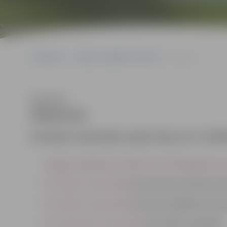
Sākumlapa
Jelgavas izglītības pārvalde
Vakances
Klausīties
Vakances
Nodokļu maksātāja reģistrācijas Nr. LV9
Jelgavas Izglītības pārvalde aicina darbā galveno s
PII “Zīļuks” aicina darbā
pirmsskolas mūzikas sk
PII “Zīļuks” aicina darbā
interešu izglītības skol
PII “Zemenīte” aicina darbā
skolotāju-logopēdu