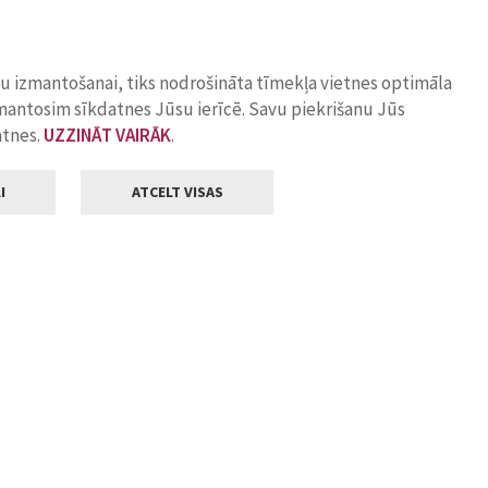
ņu izmantošanai, tiks nodrošināta tīmekļa vietnes optimāla
zmantosim sīkdatnes Jūsu ierīcē. Savu piekrišanu Jūs
atnes.
UZZINĀT VAIRĀK
.
I
ATCELT VISAS
Klientu apkalpošana
ilsētas pašvaldība
Darba laiks
, Jelgava, LV-3001
Pirmdienās
8.00 - 18.00
Otrdienās
8.00 - 17.00
22
Trešdienās
8.00 - 17.00