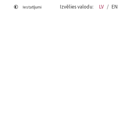
Izvēlies valodu:
LV
EN
Iestatījumi
Lapas karte
Viegli lasīt
Sociālo mediju lietošana
Sīkdatņu izmantošana