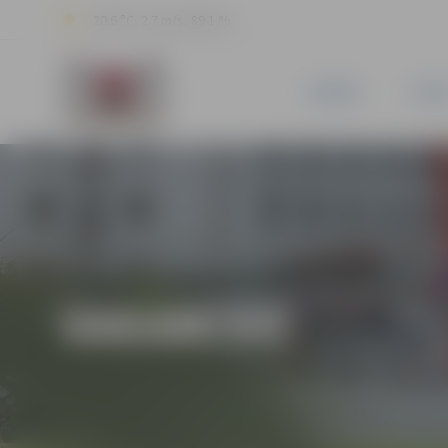
20.6 °C, 2.7 m/s, 89.1 %
JAUNUMI
PILSĒ
VAKANCES