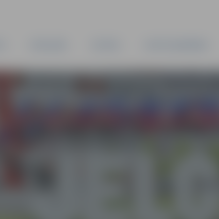
TA
PAŠVALDĪBA
IESTĀDES
KAPITĀLSABIEDRĪBAS