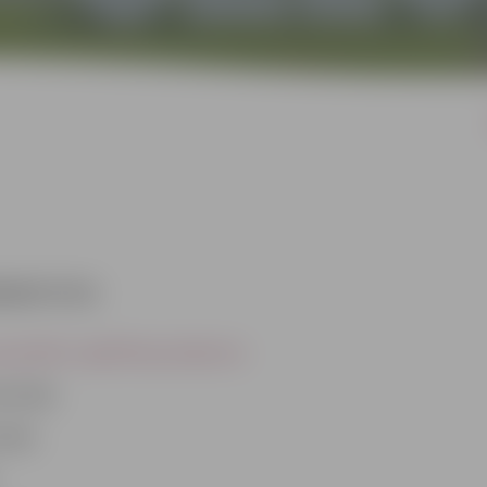
0000074738
peciālistu izglītības jautājumos
olotāju
otāju