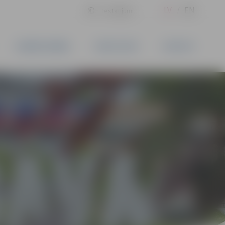
LV
EN
Iestatījumi
UZŅĒMĒJDARBĪBA
PAKALPOJUMI
KONTAKTI