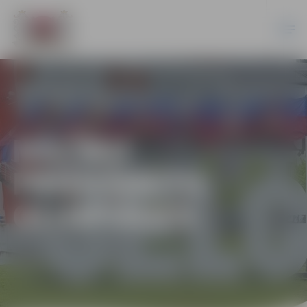
MĀCĪBU
PRIEKŠMETU
OLIMPIĀDES