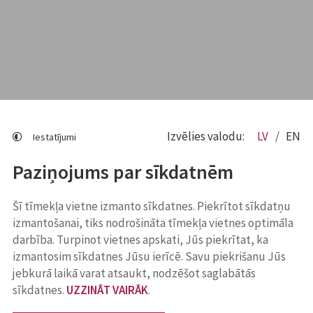
Izvēlies valodu:
LV
EN
Iestatījumi
Paziņojums par sīkdatnēm
Šī tīmekļa vietne izmanto sīkdatnes. Piekrītot sīkdatņu
izmantošanai, tiks nodrošināta tīmekļa vietnes optimāla
darbība. Turpinot vietnes apskati, Jūs piekrītat, ka
izmantosim sīkdatnes Jūsu ierīcē. Savu piekrišanu Jūs
jebkurā laikā varat atsaukt, nodzēšot saglabātās
sīkdatnes.
UZZINĀT VAIRĀK
.