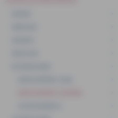
JELGAVAS IZGLĪTĪBAS PĀRVALDE
PAR MUMS
DARBA PLĀNS
DOKUMENTI
PAKALPOJUMI
METODISKAIS DARBS
MĀCĪBU PRIEKŠMETU JOMAS
MĀCĪBU PRIEKŠMETU OLIMPIĀDES
AKTUĀLĀ INFORMĀCIJA