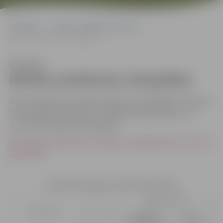
Sākumlapa
Jelgavas izglītības pārvalde
Mācību priekšmetu olimpiādes
Klausīties
Mācību priekšmetu olimpiādes
Valsts izglītības attīstības aģentūras 20.08.2025. rīkojums
“Par mācību priekšmetu olimpiāžu organizēšanu un
norisi 2025./2026. mācību gadā”
Par macibu prieksmetu olimpiazu organizesanu un norisi
2025-2026