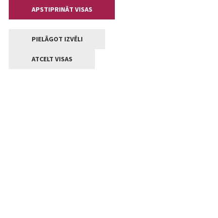
APSTIPRINĀT VISAS
PIELĀGOT IZVĒLI
ATCELT VISAS
Kontakti
Jelgavas valstpilsētas pašvaldība
Lielā iela 11, Jelgava, LV-3001
+371 63005522
pasts@jelgava.lv