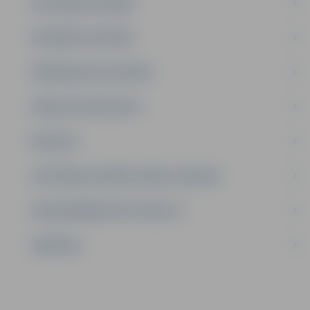
IZGLĪTĪBAS IESTĀDES
INTEREŠU IZGLĪTĪBA
PIRMSSKOLAS IZGLĪTĪBA
ATBALSTA SPECIĀLISTI
PROJEKTI
IZGLĪTĪBAS IESTĀŽU SPORTA LAUKUMI
LĪGUMI ĀRKĀRTĒJĀ SITUĀCIJĀ
VAKANCES