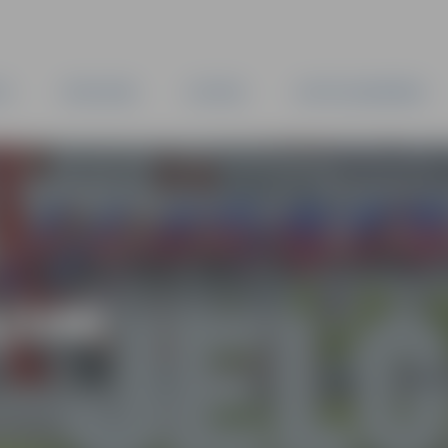
TA
PAŠVALDĪBA
IESTĀDES
KAPITĀLSABIEDRĪBAS
JUMI