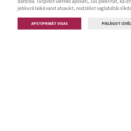
darbība. Turpinot vietnes apskati, Jūs piekrītat, ka i
jebkurā laikā varat atsaukt, nodzēšot saglabātās sīkd
APSTIPRINĀT VISAS
PIELĀGOT IZVĒL
Kontakti
Jelgavas valstp
Lielā iela 11
+371 630055
pasts@jelga