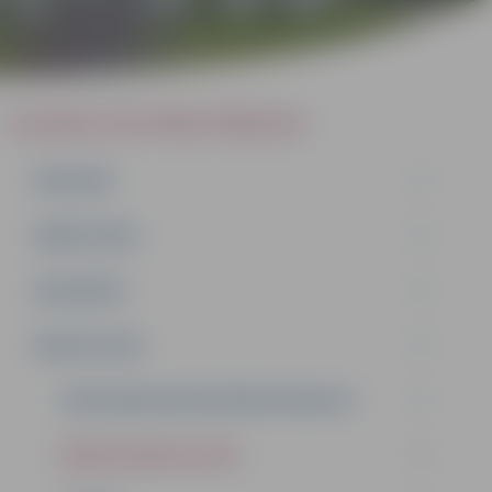
JELGAVAS IZGLĪTĪBAS PĀRVALDE
PAR MUMS
DARBA PLĀNS
DOKUMENTI
PAKALPOJUMI
PEDAGOĢISKI MEDICĪNISKĀ KOMISIJA
MAKSAS PAKALPOJUMI