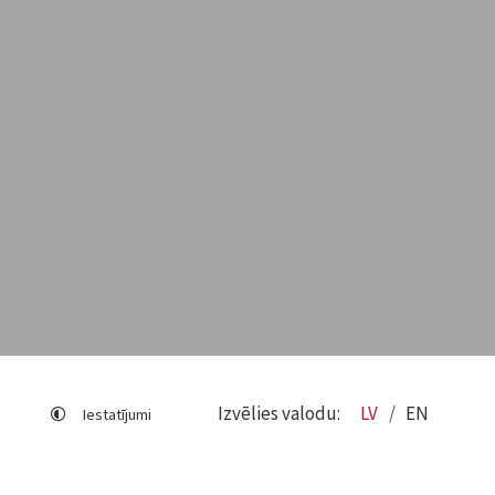
Izvēlies valodu:
LV
EN
Iestatījumi