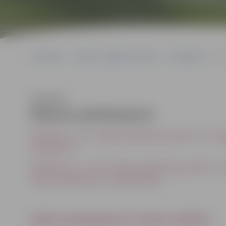
Sākumlapa
Jelgavas izglītības pārvalde
Pakalpojumi
Ma
Klausīties
Maksas pakalpojumi
28.05.2026._JVPI “Jelgavas izglītības pārvalde” un Jel
pakalpojumi
28.05.2026._DL_JVPI “Jelgavas izglītības pārvalde” un 
maksas pakalpojumu apstiprināšana
Maksas pakalpojumu izmaksu aprēķini