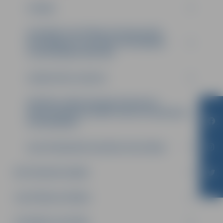
IZZIŅAS
INTEREŠU IZGLĪTĪBAS UN PIEAUGUŠO
NEFORMĀLĀS IZGLĪTĪBAS PROGRAMMU
LICENCĒŠANAS KĀRTĪBA
IZSNIEGTĀS LICENCES
KĀRTĪBA, KĀDĀ SASKAŅO PEDAGOGU
PROFESIONĀLĀS KOMPETENCES PILNVEIDES
PROGRAMMAS
ELEKTRONISKĀS SKOLĒNU APLIECĪBAS
METODISKAIS DARBS
IZGLĪTĪBAS IESTĀDES
INTEREŠU IZGLĪTĪBA