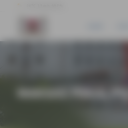
24 °C, 2.5 m/s, 50.7 %
JAUNUMI
PILSĒ
MAKSAS PAKALPO