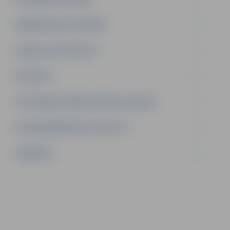
PIRMSSKOLAS IZGLĪTĪBA
ATBALSTA SPECIĀLISTI
PROJEKTI
IZGLĪTĪBAS IESTĀŽU SPORTA LAUKUMI
LĪGUMI ĀRKĀRTĒJĀ SITUĀCIJĀ
VAKANCES