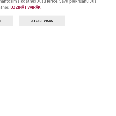
zmantosim sīkdatnes Jūsu ierīcē. Savu piekrišanu Jūs
atnes.
UZZINĀT VAIRĀK
.
I
ATCELT VISAS
Klientu apkalpošana
ilsētas pašvaldība
Darba laiks
, Jelgava, LV-3001
Pirmdienās
8.00 - 18.00
Otrdienās
8.00 - 17.00
22
Trešdienās
8.00 - 17.00
va.lv
Ceturtdienās
8.00 - 17.00
Piektdienās
8.00 - 14.30