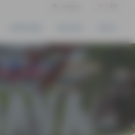
LV
EN
Iestatījumi
UZŅĒMĒJDARBĪBA
PAKALPOJUMI
KONTAKTI