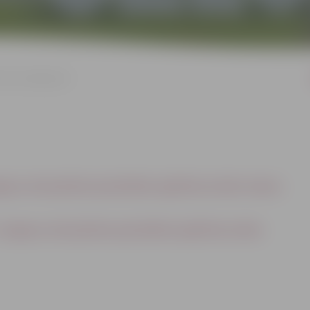
ksas pakalpojumi
gavas valstspilsētas pašvaldības izglītības iestāžu maksas
Jelgavas valstspilsētas pašvaldības izglītības iestāžu