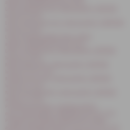
aprekins_28.05.2026. lemums 9_5-8.2.3.
Ledini_Edamzales noma_maksas aprekins_28.05.2026.
lemums 9_5-8.2.4.
Ledini_Gultas vietas noma_maksas aprekins_238.05.2026.
lemums 9_5-8.2.5.
Ledini_Nometnes dalibas maksa_maksas
aprekins_28.05.2026. lemums 9_5-8.2.1.
Ledini_Teritorijas noma_maksas aprekins_28.05.2026.
lemums 9_5-8.2.2_
Macibu telpas noma_maksas aprekins_28.05.2026.
lemums 9_5-2.6.1.-2.6.4.
Muzikas centru noma_maksas aprekins_28.05.2026.
lemums 9_5-2.15.1.
Nomas vieta ieejas halle_maksas aprekins_28.05.2026.
lemums_9_5-2.14.
PII Kapecisi pacelsanas_izcelsanas sistemas
noma_maksas aprekins_28.05.2026. lemums 9_5-3.2.5.
PII Kapecisi un PII Rotala_Baseina noma_maksas
aprekins_28.05.2026. lemums 9_5-3.1.1.-3.1.4., 3.2.1.-3.2.5.