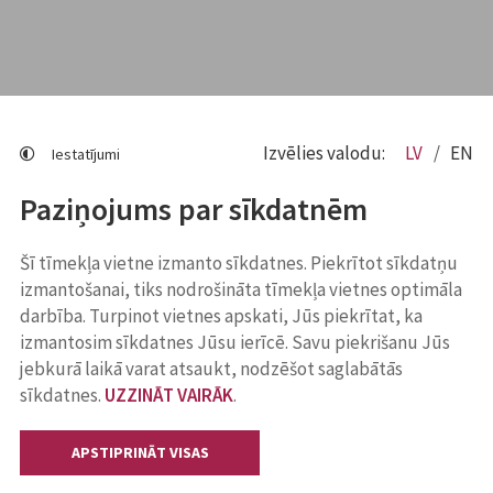
Izvēlies valodu:
LV
EN
Iestatījumi
Paziņojums par sīkdatnēm
Šī tīmekļa vietne izmanto sīkdatnes. Piekrītot sīkdatņu
izmantošanai, tiks nodrošināta tīmekļa vietnes optimāla
darbība. Turpinot vietnes apskati, Jūs piekrītat, ka
izmantosim sīkdatnes Jūsu ierīcē. Savu piekrišanu Jūs
jebkurā laikā varat atsaukt, nodzēšot saglabātās
sīkdatnes.
UZZINĀT VAIRĀK
.
APSTIPRINĀT VISAS