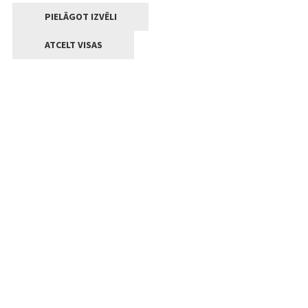
PIELĀGOT IZVĒLI
ATCELT VISAS
Kontakti
Jelgavas valstpilsētas pašvaldība
Lielā iela 11, Jelgava, LV-3001
+371 63005522
pasts@jelgava.lv
Klientu apkalpošana