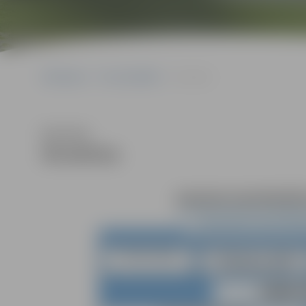
Sākumlapa
Par pašvaldību
Struktūra
Klausīties
Struktūra