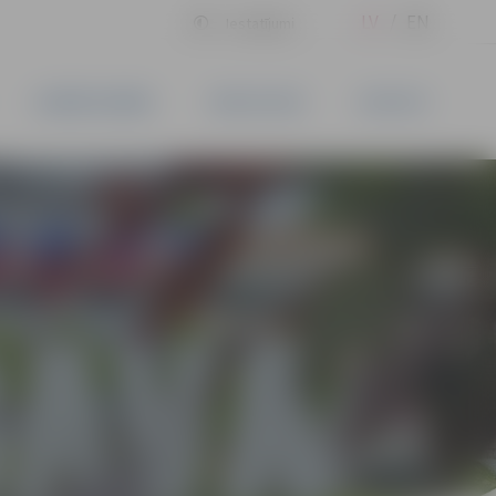
LV
EN
Iestatījumi
UZŅĒMĒJDARBĪBA
PAKALPOJUMI
KONTAKTI