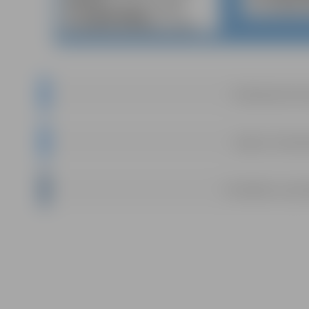
Publicējamā infor
Jelgavas valstspi
Pašvaldības un pašva