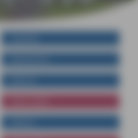
STRUKTŪRA
DOMES DEPUTĀTI
KOMITEJAS
KOMITEJU SĒDES
KOMISIJAS