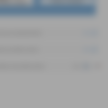
link
mācija par kapitālsabiedrībām
link
lsētas pašvaldības nolikums
|
docx
ldības iestāžu dalība biedrībās