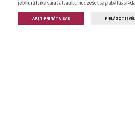
jebkurā laikā varat atsaukt, nodzēšot saglabātās sīkd
APSTIPRINĀT VISAS
PIELĀGOT IZVĒL
Kontakti
Jelgavas valstp
Lielā iela 11
+371 630055
pasts@jelga