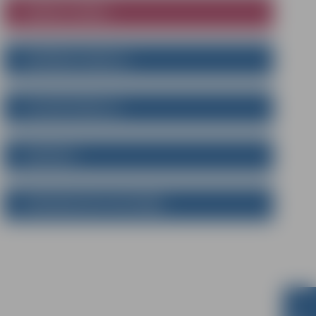
KOMISIJU SĒDES
VĒLĒŠANU KOMISIJA
ISO SERTIFIKĀCIJA
KONTAKTI
PERSONAS DATU APSTRĀDE