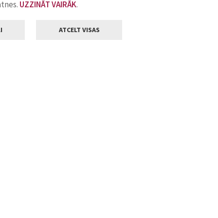
atnes.
UZZINĀT VAIRĀK
.
I
ATCELT VISAS
Klientu apkalpošana
ilsētas pašvaldība
Darba laiks
, Jelgava, LV-3001
Pirmdienās
8.00 - 18.00
Otrdienās
8.00 - 17.00
22
Trešdienās
8.00 - 17.00
va.lv
Ceturtdienās
8.00 - 17.00
Piektdienās
8.00 - 14.30