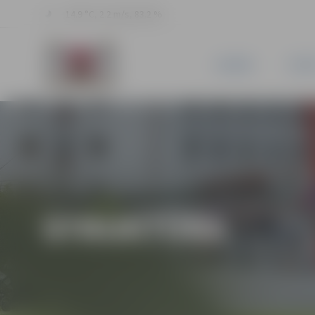
14.9 °C, 2.2 m/s, 83.2 %
JAUNUMI
PILSĒ
STRUKTŪRA