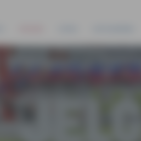
TA
PAŠVALDĪBA
IESTĀDES
KAPITĀLSABIEDRĪBAS