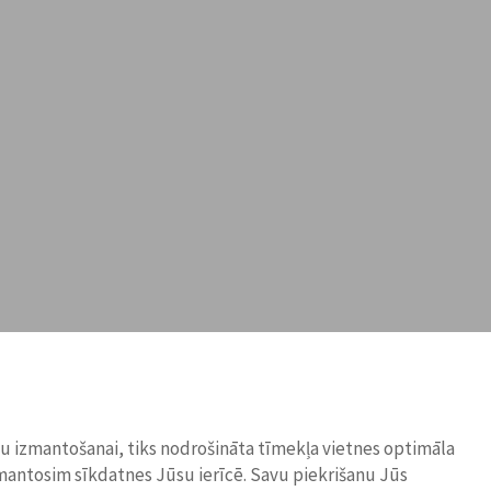
ņu izmantošanai, tiks nodrošināta tīmekļa vietnes optimāla
zmantosim sīkdatnes Jūsu ierīcē. Savu piekrišanu Jūs