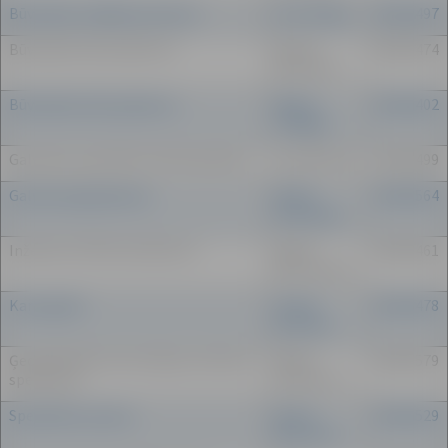
Būvvaldes vadītāja vietniece
Liene Daga
63005497
Būvvaldes būvinspektors
Guntis
63005474
Muižnieks
Būvvaldes būvinspektors
Aigars
63005402
Treigūts
Galvenais speciālists būvinspekcijā
Ieva Bīmane
63005499
Galvenais ģeodezists
Valdis
63005564
Veinbergs
Inženieris-BIS koordinators
Ligita
63005461
Baltrašjuna
Kartogrāfs
Zanda
63005478
Krūmiņa
Ģeogrāfiskās informācijas sistēmas
Baiba
63005579
speciāliste
Kalnbērza
Speciāliste-juriste
Andra
63005529
Behmane