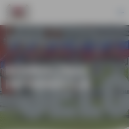
BŪVNIECĪBAS
INFORMĀCIJA