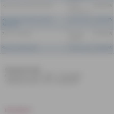
Kancelejas lietvede Būvvaldē
Irēna
63005576
Petrokaite
Kancelejas lietvede-arhīviste
Velta Brinza
63005570
Būvvaldē
Zemes ierīkotāja
Kristīne
63005406
Savicka
Galvenā māksliniece
Inese Zariņa
63005563
Pieņemšanas laiki:
Pirmdienās no 15.00 – 18.00 – visi speciālisti
Trešdienās no 9.00 – 12.00 – visi speciālisti
DOKUMENTI