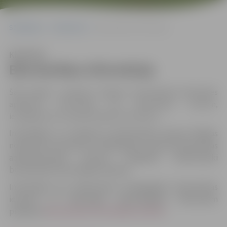
Sākumlapa
Dokumenti
Būvniecības informācija
Klausīties
Būvniecības informācija
Šajā sadaļā ir pieejama Jelgavas valstspilsētas Būvvaldes
apkopotā informācija par būvniecības iecerēm,
iesniegumiem un pieņemtajiem lēmumiem.
Informējam, ka saskaņā ar Būvniecības likuma Pārejas
noteikumu 21.punktu ar 2020. gada 1. janvāri būvniecības
administratīvais process uzsākams elektroniski
būvniecības informācijas sistēmā.
Informācija par elektroniski iesniegtajām būvniecības
iecerēm un Būvvaldes pieņemtajiem lēmumiem
pieejama
būvniecības informācijas sistēmā
.