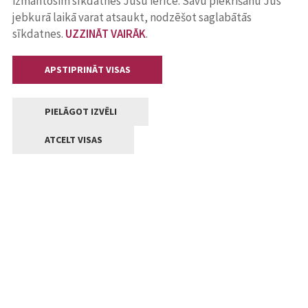
izmantosim sīkdatnes Jūsu ierīcē. Savu piekrišanu Jūs
jebkurā laikā varat atsaukt, nodzēšot saglabātās
sīkdatnes.
UZZINĀT VAIRĀK
.
APSTIPRINĀT VISAS
PIELĀGOT IZVĒLI
ATCELT VISAS
Kontakti
Jelgavas valstpilsētas pašvaldība