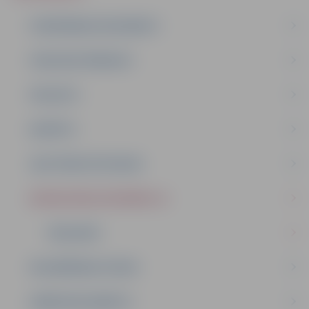
PLĀNOŠANAS DOKUMENTI
PUBLISKIE PĀRSKATI
PROJEKTI
BUDŽETS
SAISTOŠIE NOTEIKUMI
BŪVNIECĪBAS INFORMĀCIJA
VEIDLAPAS
DELEĢĒŠANAS LĪGUMI
DARBA REGLAMENTS