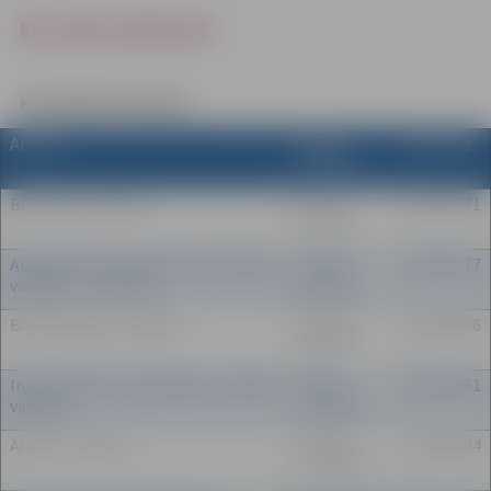
Būvvaldes pakalpojumi
Kontaktinformācija
Amats
Vārds,
Tālrunis
uzvārds
Būvvaldes vadītājs
Dainis
63005571
Petzāls
Arhitektūras un pilsētvides
nodaļas
Zeltīte
63005577
vadītāja – arhitekte
Bīmane
Būvinspekcijas vadītāja
Natālija
63005566
Ļubina
Inženierbūvju un ģeodēzijas nodaļas
Andris
63005561
vadītājs
Ziemelis
Ainavu arhitekts
Andrejs
63005594
Lomakins