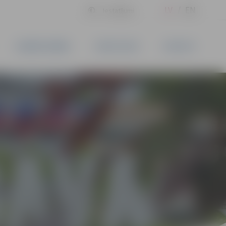
LV
EN
Iestatījumi
UZŅĒMĒJDARBĪBA
PAKALPOJUMI
KONTAKTI