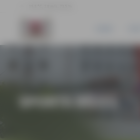
15.8 °C, 2.8 m/s, 73.5 %
JAUNUMI
PILSĒ
SPORTA BĀZES