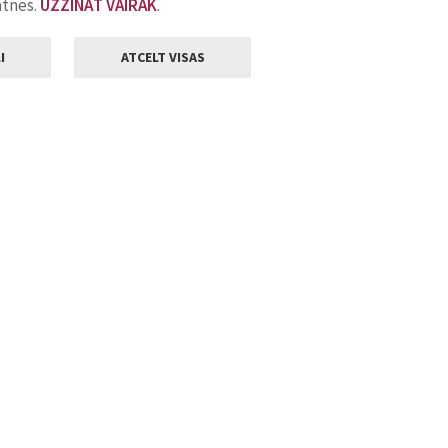
atnes.
UZZINĀT VAIRĀK
.
I
ATCELT VISAS
Klientu apkalpošana
ilsētas pašvaldība
Darba laiks
, Jelgava, LV-3001
Pirmdienās
8.00 - 18.00
Otrdienās
8.00 - 17.00
22
Trešdienās
8.00 - 17.00
va.lv
Ceturtdienās
8.00 - 17.00
Piektdienās
8.00 - 14.30