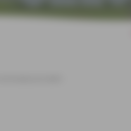
āra brīvpieejas sporta objekti.