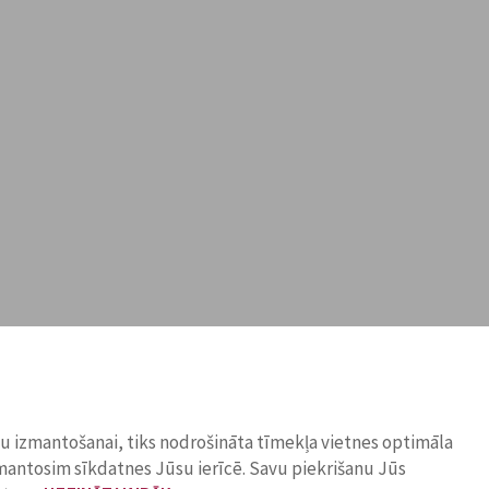
ņu izmantošanai, tiks nodrošināta tīmekļa vietnes optimāla
zmantosim sīkdatnes Jūsu ierīcē. Savu piekrišanu Jūs