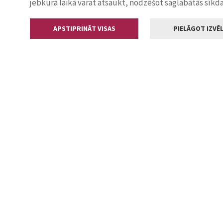
jebkurā laikā varat atsaukt, nodzēšot saglabātās sīkd
APSTIPRINĀT VISAS
PIELĀGOT IZVĒL
Kontakti
Jelgavas valstp
Lielā iela 11
+371 630055
pasts@jelga