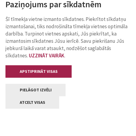
Paziņojums par sīkdatnēm
Šī tīmekļa vietne izmanto sīkdatnes. Piekrītot sīkdatņu
izmantošanai, tiks nodrošināta tīmekļa vietnes optimāla
darbība. Turpinot vietnes apskati, Jūs piekrītat, ka
izmantosim sīkdatnes Jūsu ierīcē. Savu piekrišanu Jūs
jebkurā laikā varat atsaukt, nodzēšot saglabātās
sīkdatnes.
UZZINĀT VAIRĀK
.
APSTIPRINĀT VISAS
PIELĀGOT IZVĒLI
ATCELT VISAS