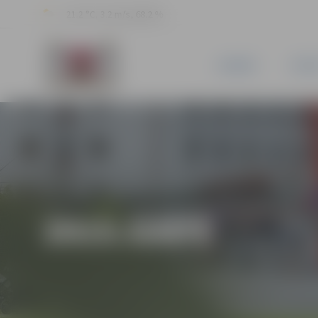
21.2 °C, 3.2 m/s, 68.2 %
JAUNUMI
PILSĒ
2015.GADS