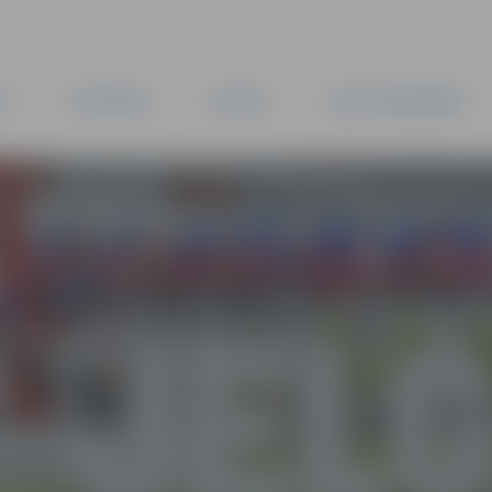
TA
PAŠVALDĪBA
IESTĀDES
KAPITĀLSABIEDRĪBAS