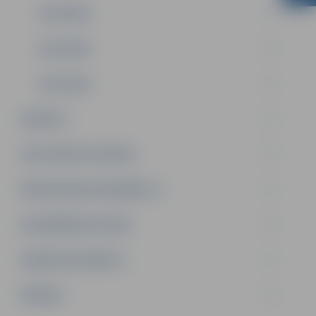
2014.GADS
2013.GADS
2012.GADS
BUDŽETS
SAISTOŠIE NOTEIKUMI
BŪVNIECĪBAS INFORMĀCIJA
DELEĢĒŠANAS LĪGUMI
DARBA REGLAMENTS
ĪPAŠUMI