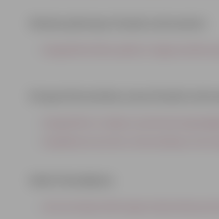
Klimata pārmaiņu finanšu instruments
Energoefektivitātes pasākumi Jelgavas pilsētas pa
Eiropas Ekonomikas zonas finanšu instr
Energoefektīvu risinājumu piemērošana ilgtspējī
Enerģētikas konsultantu rekomendācijas zema ener
Valsts finansējums
Lietuvas šosejas asfalta seguma atjaunošana posmā n