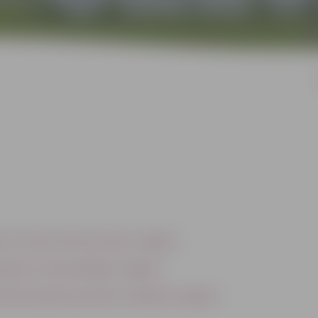
elu infrastruktūras izbūve Jelgavā
šanai un samazināšanai Jelgavā
aktīvās atpūtas produkta veidošana Jelgavā