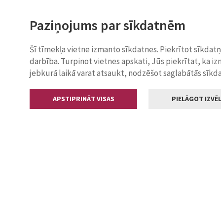
Paziņojums par sīkdatnēm
Šī tīmekļa vietne izmanto sīkdatnes. Piekrītot sīkdat
darbība. Turpinot vietnes apskati, Jūs piekrītat, ka i
jebkurā laikā varat atsaukt, nodzēšot saglabātās sīkd
APSTIPRINĀT VISAS
PIELĀGOT IZVĒL
Kontakti
Jelgavas valstp
Lielā iela 11
+371 630055