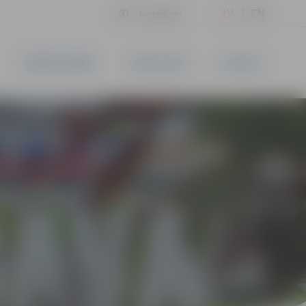
LV
EN
Iestatījumi
UZŅĒMĒJDARBĪBA
PAKALPOJUMI
KONTAKTI