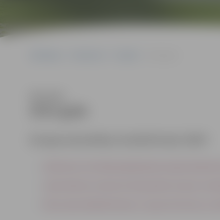
Sākumlapa
Dokumenti
Projekti
2015.gads
Klausīties
2015.gads
Eiropas Savienības struktūrfondi, ERAF
Satiksmes termināla apkalpošanai nepieciešamās i
Jāņa kolektora rekonstrukcija plūdu draudu novēr
Pasta salas labiekārtošana un upju kā tūrisma un 