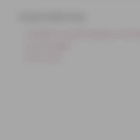
Eiropas Sociālais fonds
Elastīga bērnu uzraudzības pakalpojuma nodroši
Atver sirdi Zemgalē
PROTI un DARI