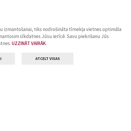
ņu izmantošanai, tiks nodrošināta tīmekļa vietnes optimāla
zmantosim sīkdatnes Jūsu ierīcē. Savu piekrišanu Jūs
atnes.
UZZINĀT VAIRĀK
.
I
ATCELT VISAS
Klientu apkalpošana
ilsētas pašvaldība
Darba laiks
, Jelgava, LV-3001
Pirmdienās
8.00 - 18.00
Otrdienās
8.00 - 17.00
22