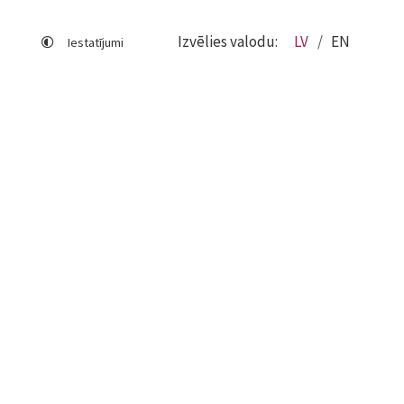
Izvēlies valodu:
LV
EN
Iestatījumi
Lapas karte
Viegli lasīt
Sociālo mediju lietošana
Sīkdatņu izmantošana