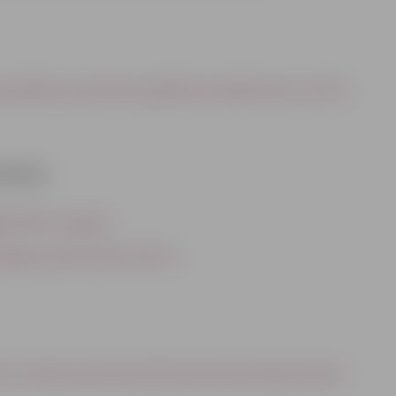
švaldības pirmsskolas izglītības iestādē Skautu ielā 1A
uments
gām ēkām Jelgavā
ģijas patēriņa ēkas izbūvei
o Viskaļu ielas līdz pilsētas administratīvajai robežai