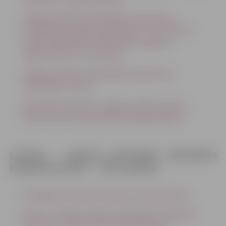
Jelgavas pilsētas pašvaldības kapacitātes
stiprināšana Eiropas Savienības un citu ārvalstu
finanšu palīdzības līdzfinansēto projektu
sagatavošanā un īstenošanā
Jelgavas pilsētas pašvaldības kapacitātes
stiprināšana II kārta
Speciālistu piesaiste Jelgavas pilsētas domes
administratīvās kapacitātes paaugstināšanai
Latvijas – Lietuvas pārrobežu sadarbības
programma 2007. – 2013. gadam
Veselīga dzīvesveida nometņu izveide Latvijas
Šauļu un Jelgavas pilsētu pašvaldību sadarbība