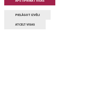
APSTIPRINĀT VISAS
PIELĀGOT IZVĒLI
ATCELT VISAS
Kontakti
Jelgavas valstpilsētas pašvaldība
Lielā iela 11, Jelgava, LV-3001
+371 63005522
pasts@jelgava.lv