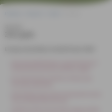
Sākumlapa
Dokumenti
Projekti
2012.gads
Klausīties
2012.gads
Eiropas Savienības struktūrfondi, ERAF
Pasta salas labiekārtošana un upju kā tūrisma un
aktīvās atpūtas produkta veidošana Jelgavā
Ielu infrastruktūras attīstība un Driksas upes
krastmalas sakārtošana
Hidrotehnisko būvju rekonstrukcija plūdu draudu
risku novēršanai Kalnciema ceļa
Izglītības iestāžu informatizācija Jelgavas pilsētā