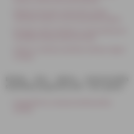
kultūras un sporta dzīves pilnveidošanā
Glābšanas komandas izveide plūdu situāciju
novēršanai Latvijas un Lietuvas pierobežas reģionā
Ekoloģisko avāriju likvidēšana un vides piesārņojuma
mazināšana Lielupes baseina teritorijā
Zinātnes un ražošanas sadarbības veidošana Jelgavā
un Šauļos
Baltijas jūras reģiona transnacionālās
sadarbības programma 2007.- 2013. gadam
Energoefektīva un saskaņota darbība pilsētas
attīstībā