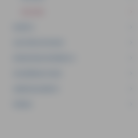
2012.GADS
BUDŽETS
SAISTOŠIE NOTEIKUMI
BŪVNIECĪBAS INFORMĀCIJA
DELEĢĒŠANAS LĪGUMI
DARBA REGLAMENTS
ĪPAŠUMI