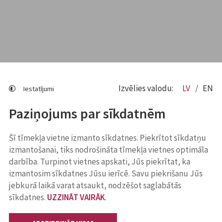
Izvēlies valodu:
LV
EN
Iestatījumi
Paziņojums par sīkdatnēm
Šī tīmekļa vietne izmanto sīkdatnes. Piekrītot sīkdatņu
izmantošanai, tiks nodrošināta tīmekļa vietnes optimāla
darbība. Turpinot vietnes apskati, Jūs piekrītat, ka
izmantosim sīkdatnes Jūsu ierīcē. Savu piekrišanu Jūs
jebkurā laikā varat atsaukt, nodzēšot saglabātās
sīkdatnes.
UZZINĀT VAIRĀK
.