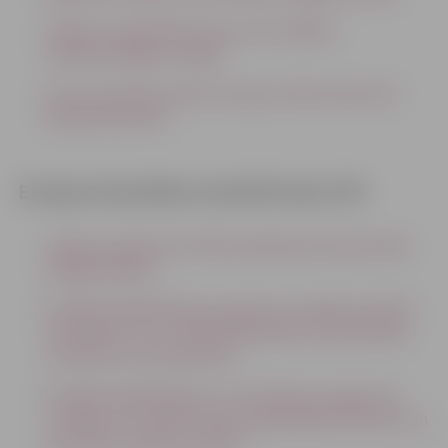
Jelgavas reģionālā tūrisma centra dalība
starptautiskajās izstādēs
Lietuvas šosejas rekonstrukcija no Miera ielas līdz
Rūpniecības ielai
Eiropas Savienības struktūrfondi, ESF
Jelgavas pilsētas attīstības plānošanas kapacitātes
paaugstināšana
Sociālās rehabilitācijas programma Jelgavas pilsētā
dzīvojošām romu tautības ģimenēm ar pirmsskolas
vai skolas vecuma bērniem
Sociālās rehabilitācijas un motivācijas programma
sociālās atstumtības riskam pakļautajiem bērniem un
jauniešiem Jelgavas pilsētā