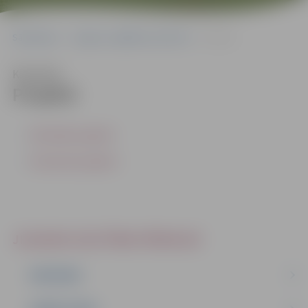
Sākumlapa
Jelgavas izglītības pārvalde
Projekti
Klausīties
Projekti
Aktuālie projekti
Īstenotie projekti
JELGAVAS IZGLĪTĪBAS PĀRVALDE
PAR MUMS