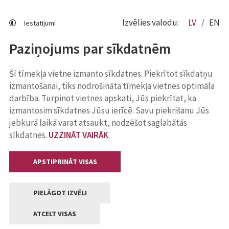
Izvēlies valodu:
LV
EN
Iestatījumi
Paziņojums par sīkdatnēm
Šī tīmekļa vietne izmanto sīkdatnes. Piekrītot sīkdatņu
izmantošanai, tiks nodrošināta tīmekļa vietnes optimāla
darbība. Turpinot vietnes apskati, Jūs piekrītat, ka
izmantosim sīkdatnes Jūsu ierīcē. Savu piekrišanu Jūs
jebkurā laikā varat atsaukt, nodzēšot saglabātās
sīkdatnes.
UZZINĀT VAIRĀK
.
APSTIPRINĀT VISAS
PIELĀGOT IZVĒLI
ATCELT VISAS