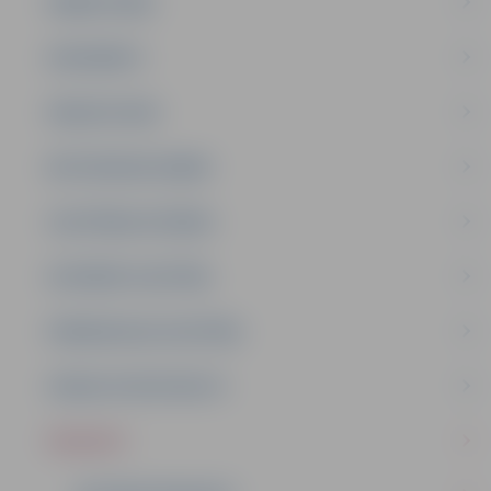
DARBA PLĀNS
DOKUMENTI
PAKALPOJUMI
METODISKAIS DARBS
IZGLĪTĪBAS IESTĀDES
INTEREŠU IZGLĪTĪBA
PIRMSSKOLAS IZGLĪTĪBA
ATBALSTA SPECIĀLISTI
PROJEKTI