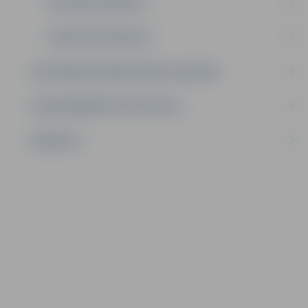
AKTUĀLIE PROJEKTI
ĪSTENOTIE PROJEKTI
IZGLĪTĪBAS IESTĀŽU SPORTA LAUKUMI
LĪGUMI ĀRKĀRTĒJĀ SITUĀCIJĀ
VAKANCES