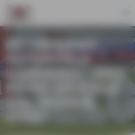
AS “JELGAVAS
SILTUMTĪKLU
UZŅĒMUMS” RĪKO
BŪVES LIELĀ IELĀ
21A, JELGAVĀ,
IZSOLI