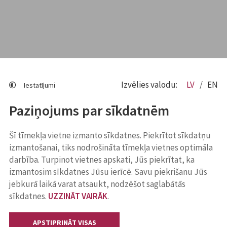
Izvēlies valodu:
LV
EN
Iestatījumi
Paziņojums par sīkdatnēm
Šī tīmekļa vietne izmanto sīkdatnes. Piekrītot sīkdatņu
izmantošanai, tiks nodrošināta tīmekļa vietnes optimāla
darbība. Turpinot vietnes apskati, Jūs piekrītat, ka
izmantosim sīkdatnes Jūsu ierīcē. Savu piekrišanu Jūs
jebkurā laikā varat atsaukt, nodzēšot saglabātās
sīkdatnes.
UZZINĀT VAIRĀK
.
APSTIPRINĀT VISAS