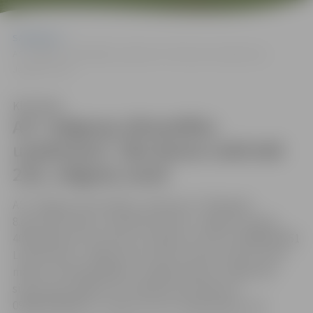
Sākumlapa
AS “Jelgavas siltumtīklu uzņēmums” rīko būves Lielā ielā 21A,
Jelgavā, izsoli
Klausīties
AS “Jelgavas siltumtīklu
uzņēmums” rīko būves Lielā ielā
21A, Jelgavā, izsoli
AS “Jelgavas siltumtīklu uzņēmums” 2023.gada
8.decembrī plkst. 13:40 Pasta ielā 47, Jelgavā, 4.stāvā,
405.kabinetā, rīko būves ar kadastra numuru 09005010051
Lielā ielā 21A, Jelgavā, kas sastāv no būves (bijusī katlu
māja ar četrām garāžām un apgrūtināta ar maģistrālo
siltumtrasi) 306.6 m2 ar kadastra apzīmējumu
09000010082002, mutisku izsoli ar augšupejošu soli.