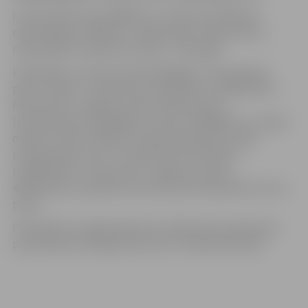
Izsoles sākumcena 45000 eiro, izsoles solis 500 eiro,
nodrošinājums 4500 eiro, reģistrācijas maksa 50 eiro,
maksimālais nomaksas termiņš – pieci gadi.
Pieteikties uz izsoli var līdz 2023.gada 5. decembrim
plkst.17:00 AS ″JELGAVAS SILTUMTĪKLU UZŅĒMUMS″,
Pasta iela 47, Jelgavā, 4.stāvā, 405.kabinetā
(kontakttālrunis 26526161, e-pasts: aina@jdhc.lv), darba
dienās no plkst. 8:00 līdz 17:00. Iepazīties ar izsoles
noteikumiem var AS ″JELGAVAS SILTUMTĪKLU
UZŅĒMUMS″, Pasta iela 47, Jelgavā, 4.stāvā,
405.kabinetā, iepriekš sazinoties pa kontakttālruni vai e-
pastu.
Pretendentu reģistrācija tiek uzsākta pēc paziņojuma
publicēšana oficiālajā izdevumā ″Latvijas Vēstnesis″.