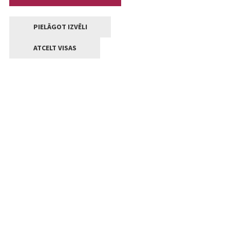
PIELĀGOT IZVĒLI
ATCELT VISAS
Kontakti
Jelgavas valstpilsētas pašvaldība
Lielā iela 11, Jelgava, LV-3001
+371 63005522
pasts@jelgava.lv