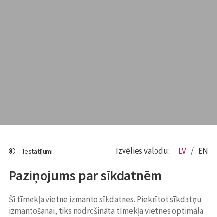
Izvēlies valodu:
LV
EN
Iestatījumi
Paziņojums par sīkdatnēm
Šī tīmekļa vietne izmanto sīkdatnes. Piekrītot sīkdatņu
izmantošanai, tiks nodrošināta tīmekļa vietnes optimāla