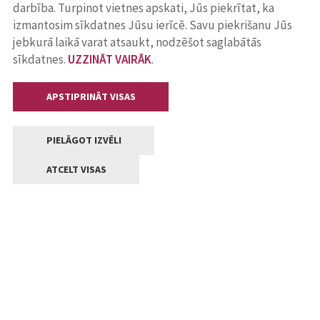
darbība. Turpinot vietnes apskati, Jūs piekrītat, ka
izmantosim sīkdatnes Jūsu ierīcē. Savu piekrišanu Jūs
jebkurā laikā varat atsaukt, nodzēšot saglabātās
sīkdatnes.
UZZINĀT VAIRĀK
.
APSTIPRINĀT VISAS
PIELĀGOT IZVĒLI
ATCELT VISAS
Kontakti