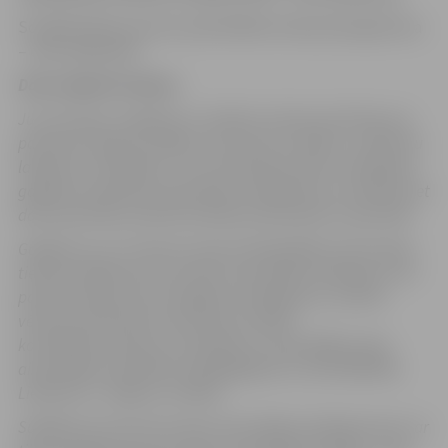
Sociālās sfēras procesu pārvaldības lietojumprogramma
– datu pārbaude.
Datu subjekta tiesības:
Jums kā datu subjektam ir tiesības vērsties pie Pārziņa ar
pamatotu lūgumu piekļūt Jūsu personu datiem, veikt datu
labošanu vai dzēšanu, vai normatīvajos aktos noteiktajos
gadījumos lūgt datu apstrādes ierobežošanu vai iebilst pret
datu apstrādi, ja tiek konstatēta prettiesiska to apstrāde.
Gadījumos, ja ir interese saņemt detalizētāku informāciju,
tiek konstatēti personas datu aizsardzības pārkāpumi vai
pastāv aizdomas par iespējamu pārkāpumu, aicinām
vērsties pie Pārziņa izmantojot norādīto
kontaktinformāciju vai sazināties ar pašvaldības datu
aizsardzības speciālistu (dati@jelgava.lv, tālr.63005444,
Lielā iela 11, Jelgava, LV-3001).
Sūdzības par personas datu aizsardzības pārkāpumiem var