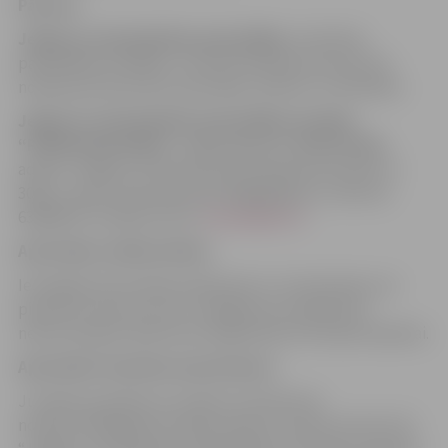
Pārzinis
Jelgavas valstspilsētas pašvaldība
, konkrētas
pašvaldības iestādes, struktūrvienības personā, kas
nosaka personas datu apstrādes nolūkus un līdzekļus.
Jelgavas valstspilsētas pašvaldības iestāde
“Pilsētsaimniecība”
, reģistrācijas Nr. 90001282486,
adrese: Jelgava, Pulkveža Oskara Kalpaka iela 16A, LV-
3001, e-pasts: pilsetsaimnieciba@jelgava.lv, tālrunis:
63084470, tīmekļa vietne:
www.jelgava.lv
.
Apstrādes nolūks/mērķis
Iesniegtās informācijas pārbaude un izmantošana, lai
pieņemtu lēmumu par atvieglojumu piešķiršanu
nekustamajam īpašumam piegulošās teritorijas kopšanai.
Apstrādes tiesiskais pamatojums
Juridisko pienākumu izpilde, kas Pārzinim
noteikta 2024.gada 23.maija saistošo noteikumi Nr.24-19