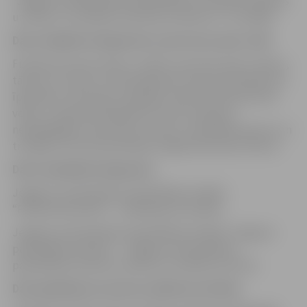
“Jelgavas valstspilsētas pašvaldības teritorijas kopšanas
un būvju uzturēšanas saistošie noteikumi” III.nodaļā.
Datu subjektu kategorijas un personas datu veidi
Fiziskas personas vārds, uzvārds, personas kods, adrese,
tālrunis, e-pasts un informācija par nekustamā īpašuma
īpašnieku vai tiesisko valdītāju, īpašumā esošas būves
veidu, vai īpašumā deklarēts viens vai kopā ar
nepilngadīgu (/iem) bērnu (/iem), invaliditātes grupu un
trūcīgas vai maznodrošinātas mājsaimniecības statusu.
Datu saņēmēju kategorijas
Jelgavas valstspilsētas pašvaldības iestāde
“Pilsētsaimniecība” – pakalpojuma izpilde.
Jelgavas valstspilsētas pašvaldības iestāde “Jelgavas
pašvaldības policija” – Jelgavas valstspilsētas
pašvaldības saistošo noteikumu izpildes kontrole.
Datu glabāšanas termiņi /dzēšanas kritēriji