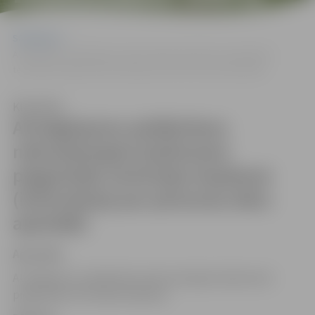
APSTRĀDI)
Sākumlapa
Atvieglojumu piešķiršana nekustamajam īpašumam piegulošās
teritorijas kopšanai (informācija par personas datu apstrādi)
Klausīties
Atvieglojumu piešķiršana
nekustamajam īpašumam
piegulošās teritorijas kopšanai
(informācija par personas datu
apstrādi)
Apstrāde
Atvieglojumu piešķiršana nekustamajam īpašumam
piegulošās teritorijas kopšanai.