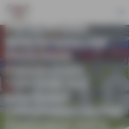
ATVIEGLOJUMU
PIEŠĶIRŠANA
NEKUSTAMAJAM
ĪPAŠUMAM
PIEGULOŠĀS
TERITORIJAS
KOPŠANAI
(INFORMĀCIJA PAR
PERSONAS DATU