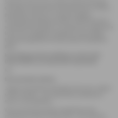
Saskaņā ar Arhīvu likumu, Ministru kabineta 2012.gada
6.novembra noteikumiem Nr.748 “Dokumentu un arhīvu
pārvaldības noteikumi” un atbilstoši Jelgavas
valstspilsētas pašvaldības iestādes “Pilsētsaimniecība”
nomenklatūrai iesniegumi un to pielikumi un sagatavotie
lēmumi par atvieglojumu piešķiršanu nekustamajam
īpašumam piegulošās teritorijas kopšana tiek glabāti 5
gadus.
Informācija par datu nosūtīšanu uz trešo valsti
(ārpus ES/EEZ) vai starptautisku organizāciju
Nav
Datu apstrādes sistēmas:
Jelgavas valstspilsētas pašvaldības dokumentu vadības
sistēma “Namejs” – datu reģistrēšana, pakalpojuma
aprite un datu glabāšana.
Valsts vienotās datorizētās zemesgrāmatas datu
izplatīšanas sistēmas tīmekļa vietne – datu pārbaude.