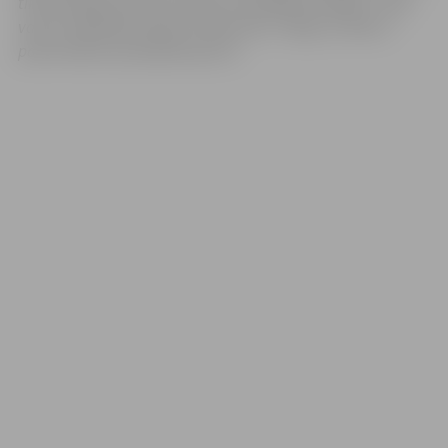
tikt iesniegtas personas datu uzraudzības iestādei – Datu
valsts inspekcijai (adrese:
Elijas iela 17, Rīga, LV-1050, e-
pasta adrese: pasts@dvi.gov.lv
).