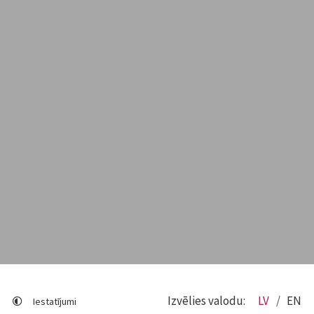
Izvēlies valodu:
LV
EN
Iestatījumi