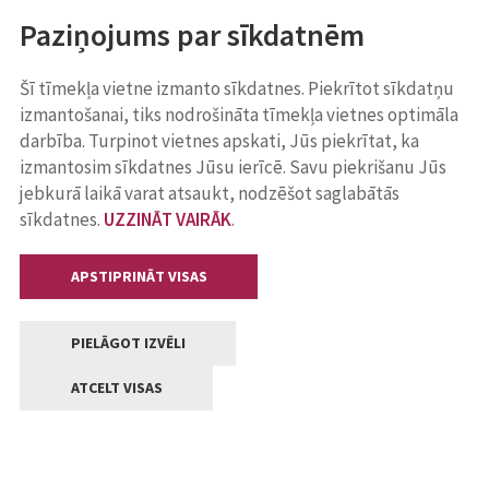
Paziņojums par sīkdatnēm
Šī tīmekļa vietne izmanto sīkdatnes. Piekrītot sīkdatņu
izmantošanai, tiks nodrošināta tīmekļa vietnes optimāla
darbība. Turpinot vietnes apskati, Jūs piekrītat, ka
izmantosim sīkdatnes Jūsu ierīcē. Savu piekrišanu Jūs
jebkurā laikā varat atsaukt, nodzēšot saglabātās
sīkdatnes.
UZZINĀT VAIRĀK
.
APSTIPRINĀT VISAS
PIELĀGOT IZVĒLI
ATCELT VISAS