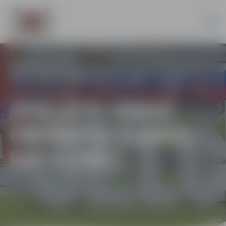
ATKLĀTS VIDES
OBJEKTS “LAIKA
RATS 100”