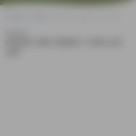
Sākumlapa
Galerijas
Atklāts vides objekts “Laika rats 100”
Klausīties
Atklāts vides objekts “Laika rats
100”