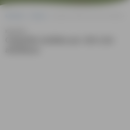
Sākumlapa
Galerijas
Ceļojošās izstādes par Jāni Lūsi atklāšana
Klausīties
Ceļojošās izstādes par Jāni Lūsi
atklāšana