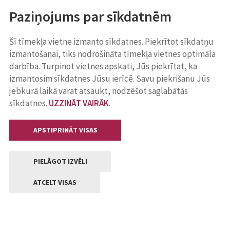
Paziņojums par sīkdatnēm
Šī tīmekļa vietne izmanto sīkdatnes. Piekrītot sīkdatņu
izmantošanai, tiks nodrošināta tīmekļa vietnes optimāla
darbība. Turpinot vietnes apskati, Jūs piekrītat, ka
izmantosim sīkdatnes Jūsu ierīcē. Savu piekrišanu Jūs
jebkurā laikā varat atsaukt, nodzēšot saglabātās
sīkdatnes.
UZZINĀT VAIRĀK
.
APSTIPRINĀT VISAS
PIELĀGOT IZVĒLI
ATCELT VISAS