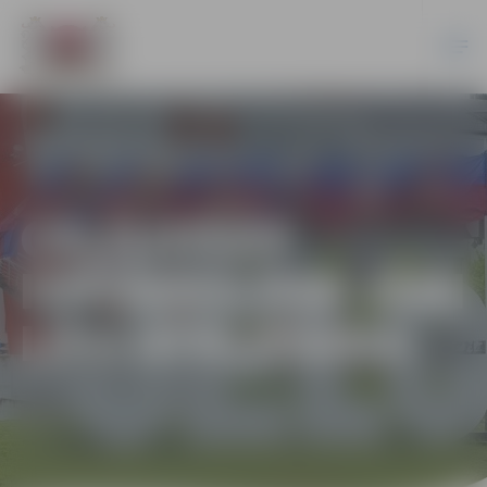
CEĻOJOŠĀS
IZSTĀDES PAR JĀNI
LŪSI ATKLĀŠANA