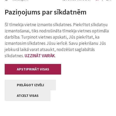
Paziņojums par sīkdatnēm
Šī tīmekļa vietne izmanto sīkdatnes. Piekrītot sīkdatņu
izmantošanai, tiks nodrošināta tīmekļa vietnes optimāla
darbība. Turpinot vietnes apskati, Jūs piekrītat, ka
izmantosim sīkdatnes Jūsu ierīcē. Savu piekrišanu Jūs
jebkurā laikā varat atsaukt, nodzēšot saglabātās
sīkdatnes.
UZZINĀT VAIRĀK
.
APSTIPRINĀT VISAS
PIELĀGOT IZVĒLI
ATCELT VISAS