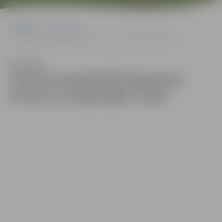
Sākumlapa
Galerijas
Centra pamatskolā atjaunota virtuve un ēdamzāle | 2024
Klausīties
Centra pamatskolā atjaunota
virtuve un ēdamzāle | 2024