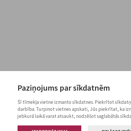
Paziņojums par sīkdatnēm
Šī tīmekļa vietne izmanto sīkdatnes. Piekrītot sīkdat
darbība. Turpinot vietnes apskati, Jūs piekrītat, ka i
jebkurā laikā varat atsaukt, nodzēšot saglabātās sīkd