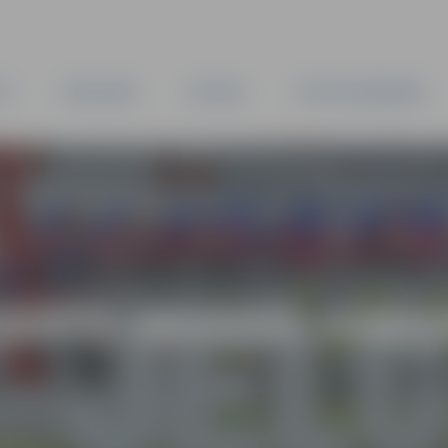
TA
PAŠVALDĪBA
IESTĀDES
KAPITĀLSABIEDRĪBAS
NĀTS SKVOŠĀ JUNIOR