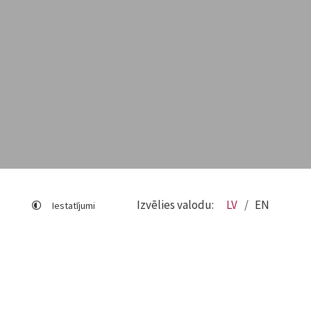
Izvēlies valodu:
LV
EN
Iestatījumi