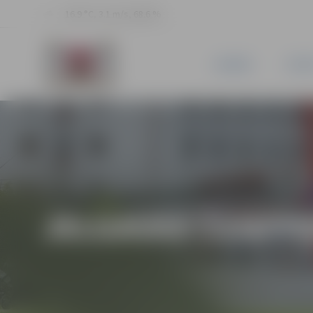
16.9 °C, 3.1 m/s, 68.6 %
JAUNUMI
PILSĒ
JELGAVAS ČEMPIO