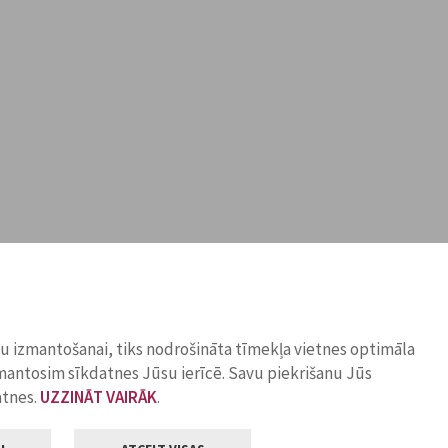
ņu izmantošanai, tiks nodrošināta tīmekļa vietnes optimāla
zmantosim sīkdatnes Jūsu ierīcē. Savu piekrišanu Jūs
atnes.
UZZINĀT VAIRĀK
.