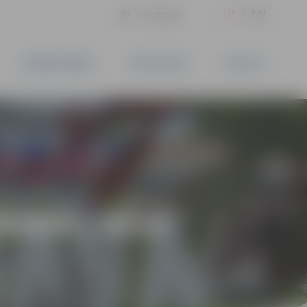
LV
EN
Iestatījumi
UZŅĒMĒJDARBĪBA
PAKALPOJUMI
KONTAKTI
IEM | 2024