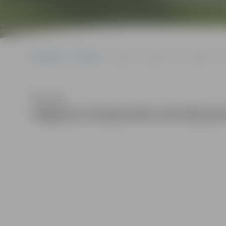
Sākumlapa
Galerijas
Jelgavas čempionāts skvošā junioriem
Klausīties
Jelgavas čempionāts skvošā juni