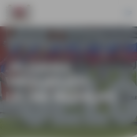
JELGAVAS
VIEGLATLĒTI
IZCĪNA MEDAĻAS