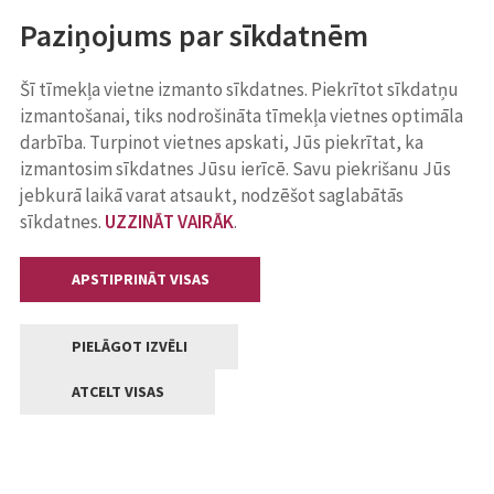
Paziņojums par sīkdatnēm
Šī tīmekļa vietne izmanto sīkdatnes. Piekrītot sīkdatņu
izmantošanai, tiks nodrošināta tīmekļa vietnes optimāla
darbība. Turpinot vietnes apskati, Jūs piekrītat, ka
izmantosim sīkdatnes Jūsu ierīcē. Savu piekrišanu Jūs
jebkurā laikā varat atsaukt, nodzēšot saglabātās
sīkdatnes.
UZZINĀT VAIRĀK
.
APSTIPRINĀT VISAS
PIELĀGOT IZVĒLI
ATCELT VISAS