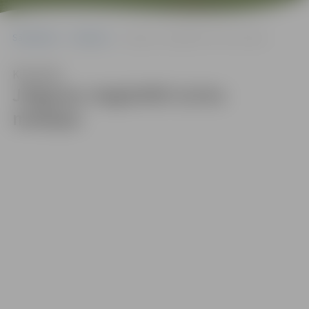
Sākumlapa
Galerijas
Jelgavas vieglatlēti izcīna medaļas
Klausīties
Jelgavas vieglatlēti izcīna
medaļas