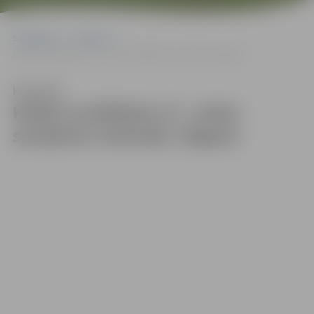
Sākumlapa
Galerijas
Krāšņi noslēdzies 21. Ledus skulptūru festivāls Jelgavā
Klausīties
Krāšņi noslēdzies 21. Ledus
skulptūru festivāls Jelgavā