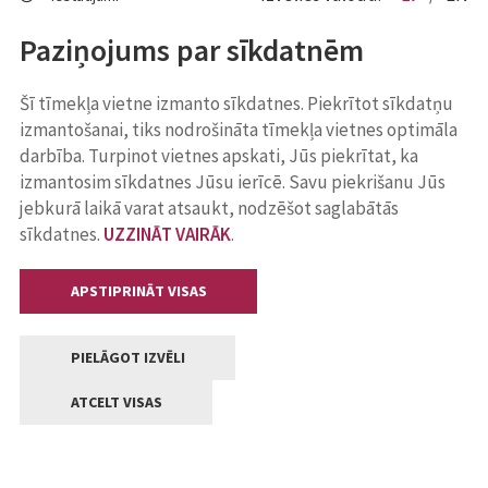
Paziņojums par sīkdatnēm
Šī tīmekļa vietne izmanto sīkdatnes. Piekrītot sīkdatņu
izmantošanai, tiks nodrošināta tīmekļa vietnes optimāla
darbība. Turpinot vietnes apskati, Jūs piekrītat, ka
izmantosim sīkdatnes Jūsu ierīcē. Savu piekrišanu Jūs
jebkurā laikā varat atsaukt, nodzēšot saglabātās
sīkdatnes.
UZZINĀT VAIRĀK
.
APSTIPRINĀT VISAS
PIELĀGOT IZVĒLI
ATCELT VISAS