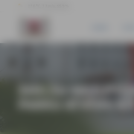
27.6 °C, 2.3 m/s, 55.9 %
JAUNUMI
PILSĒ
SMILŠU SKULPTŪ
PARKU ATVĒRS RĪ