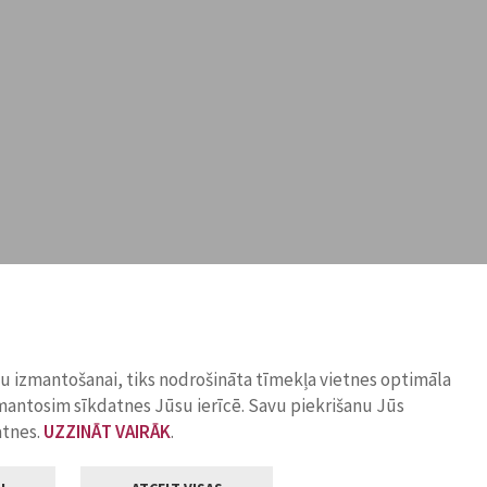
ņu izmantošanai, tiks nodrošināta tīmekļa vietnes optimāla
zmantosim sīkdatnes Jūsu ierīcē. Savu piekrišanu Jūs
atnes.
UZZINĀT VAIRĀK
.