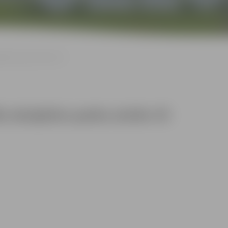
ptūru parku atvērs rīt
u skulptūru parku atvērs rīt