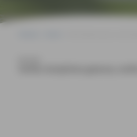
Sākumlapa
Galerijas
Smilšu skulptūras gatavas; smilšu skul
Klausīties
Smilšu skulptūras gatavas; smilš