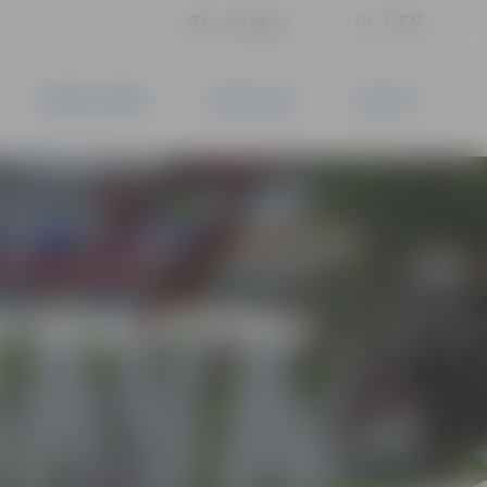
LV
EN
Iestatījumi
UZŅĒMĒJDARBĪBA
PAKALPOJUMI
KONTAKTI
ŠU SKULPTŪRU