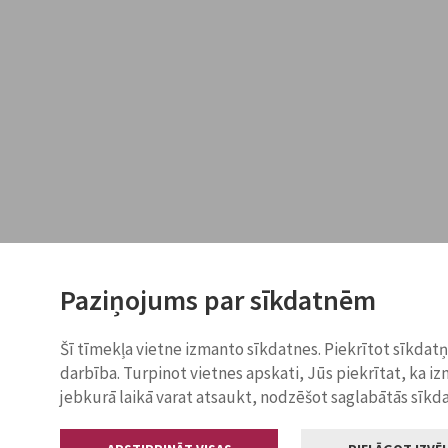
Paziņojums par sīkdatnēm
Šī tīmekļa vietne izmanto sīkdatnes. Piekrītot sīkdat
darbība. Turpinot vietnes apskati, Jūs piekrītat, ka i
jebkurā laikā varat atsaukt, nodzēšot saglabātās sīkd