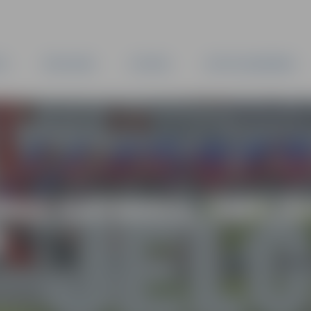
TA
PAŠVALDĪBA
IESTĀDES
KAPITĀLSABIEDRĪBAS
RAS GATAVAS; SMIL
T