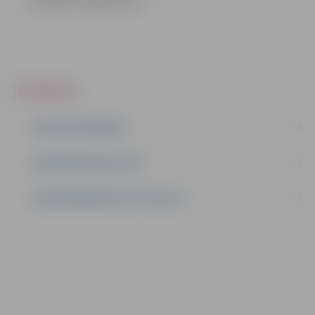
Buvdarbu_ligums.doc
IEPIRKUMI
AKTĪVIE IEPIRKUMI
IEPIRKUMU REZULTĀTI
LĪGUMI ĀRKĀRTĒJĀ SITUĀCIJĀ