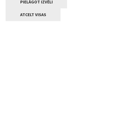
PIELĀGOT IZVĒLI
ATCELT VISAS
Kontakti
Jelgavas valstpilsētas pašvaldība
Lielā iela 11, Jelgava, LV-3001
+371 63005522
pasts@jelgava.lv
Klientu apkalpošana