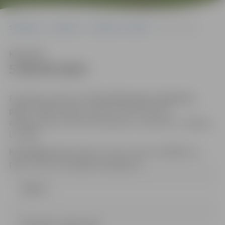
Sākumlapa
Iepirkumi
Iepirkumu rezultāti
5-95/45-2014
Klausīties
5-95/45-2014
Piedāvājumi jāiesniedz
līdz 2014.gada 2.oktobrim,
plkst. 17:00
Jelgavas pilsētas domes Klientu
apkalpošanas centrā (131.kabinets, Lielā ielā 11, Jelgava,
LV-3001).
Kontaktpersona
: Renārs Urtāns, tālrunis 63005532, e-
pasts: renars.urtans@dome.jelgava.lv
Līgums