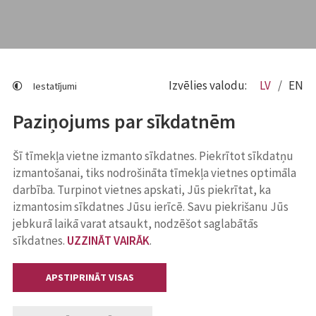
Izvēlies valodu:
LV
EN
Iestatījumi
Paziņojums par sīkdatnēm
Šī tīmekļa vietne izmanto sīkdatnes. Piekrītot sīkdatņu
izmantošanai, tiks nodrošināta tīmekļa vietnes optimāla
darbība. Turpinot vietnes apskati, Jūs piekrītat, ka
izmantosim sīkdatnes Jūsu ierīcē. Savu piekrišanu Jūs
jebkurā laikā varat atsaukt, nodzēšot saglabātās
sīkdatnes.
UZZINĀT VAIRĀK
.
APSTIPRINĀT VISAS