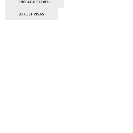
PIELĀGOT IZVĒLI
ATCELT VISAS
Kontakti
Jelgavas valstpilsētas pašvaldība
Lielā iela 11, Jelgava, LV-3001
+371 63005522
pasts@jelgava.lv
Klientu apkalpošana