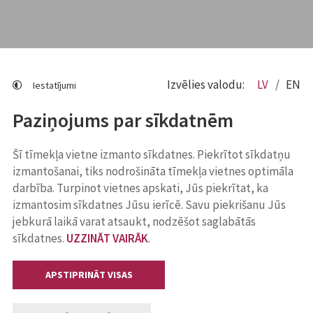
Izvēlies valodu:
LV
EN
Iestatījumi
Paziņojums par sīkdatnēm
Šī tīmekļa vietne izmanto sīkdatnes. Piekrītot sīkdatņu
izmantošanai, tiks nodrošināta tīmekļa vietnes optimāla
darbība. Turpinot vietnes apskati, Jūs piekrītat, ka
izmantosim sīkdatnes Jūsu ierīcē. Savu piekrišanu Jūs
jebkurā laikā varat atsaukt, nodzēšot saglabātās
sīkdatnes.
UZZINĀT VAIRĀK
.
APSTIPRINĀT VISAS