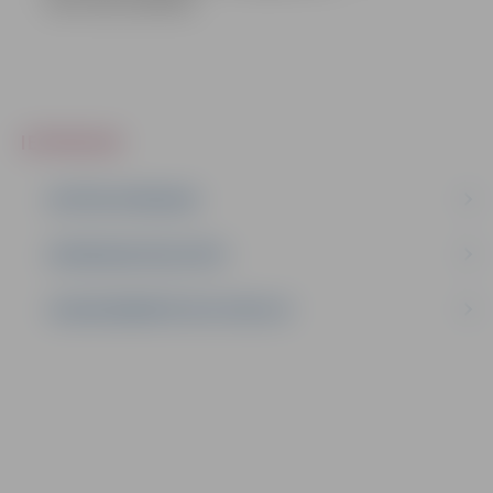
ieks vide (15.66 kb)
IEPIRKUMI
AKTĪVIE IEPIRKUMI
IEPIRKUMU REZULTĀTI
LĪGUMI ĀRKĀRTĒJĀ SITUĀCIJĀ