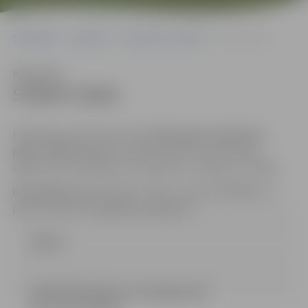
Sākumlapa
Iepirkumi
Iepirkumu rezultāti
5-95/47-2014
Klausīties
5-95/47-2014
Piedāvājumi jāiesniedz līdz
2014.gada 6.oktobrim,
plkst. 19:00
Jelgavas pilsētas domes Informācijas
aģentūrā (131.kabinets, Lielā ielā 11, Jelgava, LV-3001).
Kontaktpersona:
Renārs Urtāns, tālrunis 63005532, e-
pasts: renars.urtans@dome.jelgava.lv
Līgums
IEPIRK PROTOKOLS P O Kalpaka 9 53