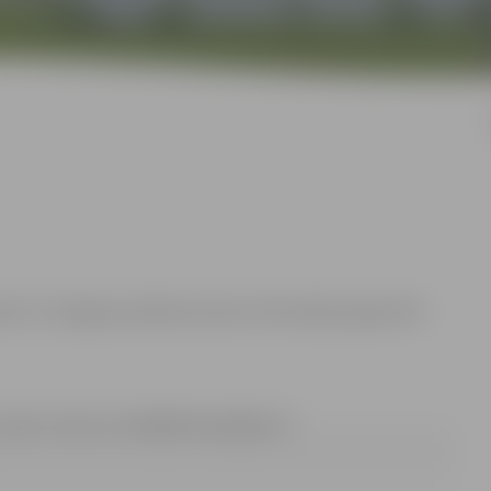
lkst. 19 Jelgavas pilsētas domes Informācijas aģentūrā
-pasts: renars.urtans@dome.jelgava.lv