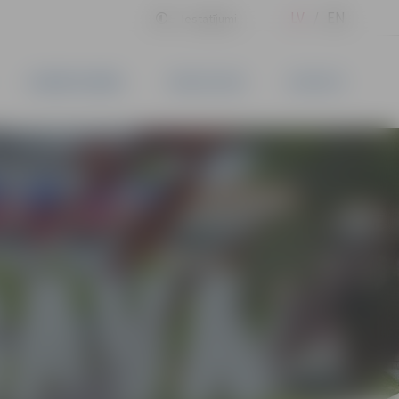
LV
EN
Iestatījumi
UZŅĒMĒJDARBĪBA
PAKALPOJUMI
KONTAKTI