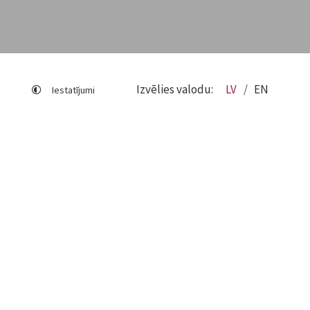
Izvēlies valodu:
LV
EN
Iestatījumi
Lapas karte