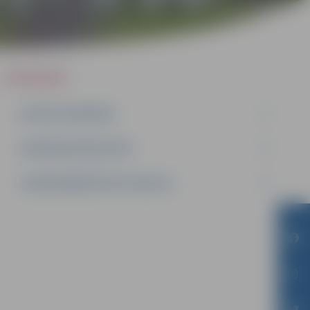
IEPIRKUMI
AKTĪVIE IEPIRKUMI
IEPIRKUMU REZULTĀTI
LĪGUMI ĀRKĀRTĒJĀ SITUĀCIJĀ