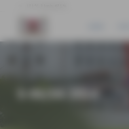
17.1 °C, 3.3 m/s, 67.1 %
JAUNUMI
PILSĒ
5-95/54-2014