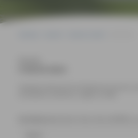
Sākumlapa
Iepirkumi
Iepirkumu rezultāti
5-95/54-2014
Klausīties
5-95/54-2014
Piedāvājumi jāiesniedz līdz 2014.gada 10.novenbrim, p
(131.kabinets, Lielā ielā 11, Jelgava, LV-3001).
Kontaktpersona:
Renārs Urtāns, tālrunis 63005532, e
Līgums