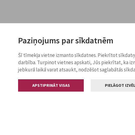
Paziņojums par sīkdatnēm
Šī tīmekļa vietne izmanto sīkdatnes. Piekrītot sīkdat
darbība. Turpinot vietnes apskati, Jūs piekrītat, ka i
jebkurā laikā varat atsaukt, nodzēšot saglabātās sīkd
APSTIPRINĀT VISAS
PIELĀGOT IZVĒL
Kontakti