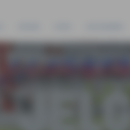
TA
PAŠVALDĪBA
IESTĀDES
KAPITĀLSABIEDRĪBAS