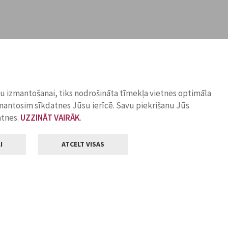
ņu izmantošanai, tiks nodrošināta tīmekļa vietnes optimāla
zmantosim sīkdatnes Jūsu ierīcē. Savu piekrišanu Jūs
atnes.
UZZINĀT VAIRĀK
.
I
ATCELT VISAS
Klientu apkalpošana