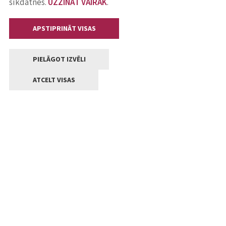
sīkdatnes.
UZZINĀT VAIRĀK
.
APSTIPRINĀT VISAS
PIELĀGOT IZVĒLI
ATCELT VISAS
Kontakti
Jelgavas valstpilsētas pašvaldība
Lielā iela 11, Jelgava, LV-3001