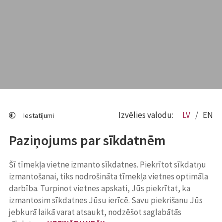
Izvēlies valodu:
LV
EN
Iestatījumi
Paziņojums par sīkdatnēm
Šī tīmekļa vietne izmanto sīkdatnes. Piekrītot sīkdatņu
izmantošanai, tiks nodrošināta tīmekļa vietnes optimāla
darbība. Turpinot vietnes apskati, Jūs piekrītat, ka
izmantosim sīkdatnes Jūsu ierīcē. Savu piekrišanu Jūs
jebkurā laikā varat atsaukt, nodzēšot saglabātās