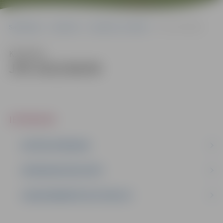
Sākumlapa
Iepirkumi
Iepirkumu rezultāti
JPD 2015/66/MI
Klausīties
JPD 2015/66/MI
IEPIRKUMI
AKTĪVIE IEPIRKUMI
IEPIRKUMU REZULTĀTI
LĪGUMI ĀRKĀRTĒJĀ SITUĀCIJĀ