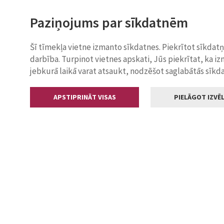
Paziņojums par sīkdatnēm
Šī tīmekļa vietne izmanto sīkdatnes. Piekrītot sīkdat
darbība. Turpinot vietnes apskati, Jūs piekrītat, ka i
jebkurā laikā varat atsaukt, nodzēšot saglabātās sīkd
APSTIPRINĀT VISAS
PIELĀGOT IZVĒL
Kontakti
Jelgavas valstp
Lielā iela 11
+371 630055