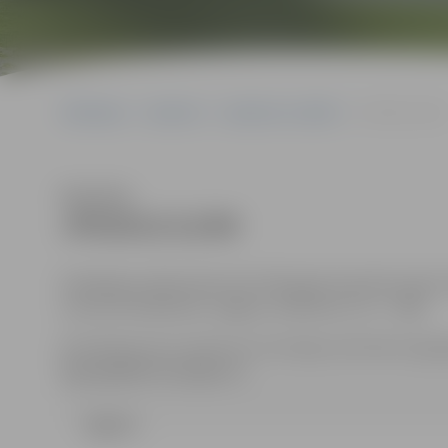
Sākumlapa
Iepirkumi
Iepirkumu rezultāti
JPD2013/12/MI
Klausīties
JPD2013/12/MI
Piedāvājumi jāiesniedz līdz 2013.gada 10.aprīlim plkst
centrā 131.kabinetā, Jelgava, Lielā iela 11, LV – 3001.
Kontaktpersona: Iepirkumu komisijas sekretāre Līga Egl
liga.egle@dome.jelgava.lv
Līgums