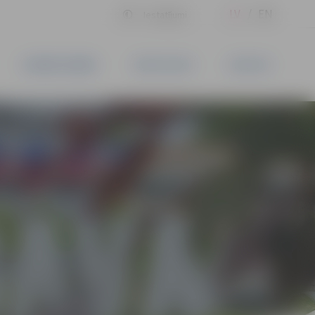
LV
EN
Iestatījumi
UZŅĒMĒJDARBĪBA
PAKALPOJUMI
KONTAKTI