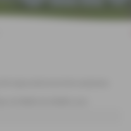
.10.00. Jelgavas pilsētas domes Klientu apkalpošanas
e, tālr. 63005482, fakss 63029059, e-pasts: