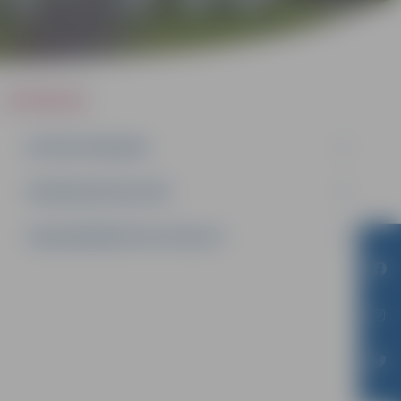
IEPIRKUMI
AKTĪVIE IEPIRKUMI
IEPIRKUMU REZULTĀTI
LĪGUMI ĀRKĀRTĒJĀ SITUĀCIJĀ