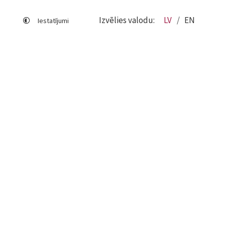
Izvēlies valodu:
LV
EN
Iestatījumi
Lapas karte
Viegli lasīt
Sociālo mediju lietošana
Sīkdatņu izmantošana