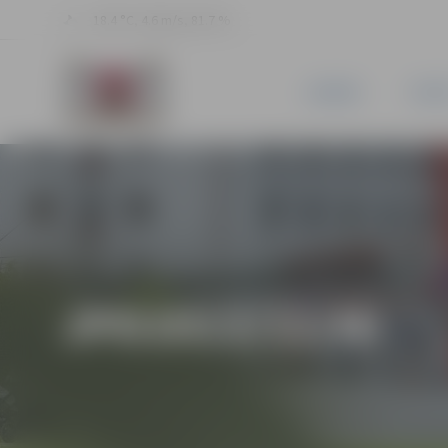
18.4 °C, 4.6 m/s, 81.7 %
JAUNUMI
PILSĒ
JPD2013/12/MI