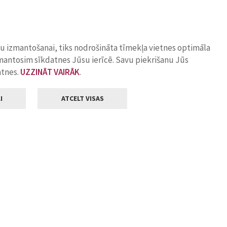
ņu izmantošanai, tiks nodrošināta tīmekļa vietnes optimāla
zmantosim sīkdatnes Jūsu ierīcē. Savu piekrišanu Jūs
atnes.
UZZINĀT VAIRĀK
.
I
ATCELT VISAS
Klientu apkalpošana
ilsētas pašvaldība
Darba laiks
, Jelgava, LV-3001
Pirmdienās
8.00 - 18.00
Otrdienās
8.00 - 17.00
22