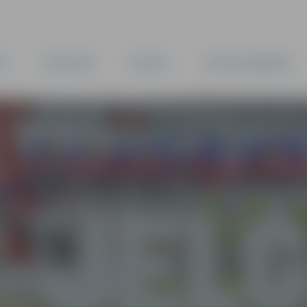
TA
PAŠVALDĪBA
IESTĀDES
KAPITĀLSABIEDRĪBAS