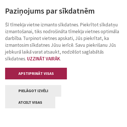
Paziņojums par sīkdatnēm
Šī tīmekļa vietne izmanto sīkdatnes. Piekrītot sīkdatņu
izmantošanai, tiks nodrošināta tīmekļa vietnes optimāla
darbība. Turpinot vietnes apskati, Jūs piekrītat, ka
izmantosim sīkdatnes Jūsu ierīcē. Savu piekrišanu Jūs
jebkurā laikā varat atsaukt, nodzēšot saglabātās
sīkdatnes.
UZZINĀT VAIRĀK
.
APSTIPRINĀT VISAS
PIELĀGOT IZVĒLI
ATCELT VISAS