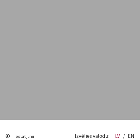
Izvēlies valodu:
LV
EN
Iestatījumi