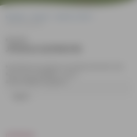
Sākumlapa
Iepirkumi
Iepirkumu rezultāti
JPD2013/18/ERAF/MI
Klausīties
JPD2013/18/ERAF/MI
Kontaktpersona: Iepirkumu komisijas sekretāre: Anita
Kuļša, tālrunis 63005583, e-pasts:
anita.kulsa@dome.jelgava.lv
Līgums
IEPIRKUMI