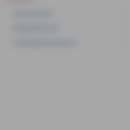
AKTĪVIE IEPIRKUMI
IEPIRKUMU REZULTĀTI
LĪGUMI ĀRKĀRTĒJĀ SITUĀCIJĀ