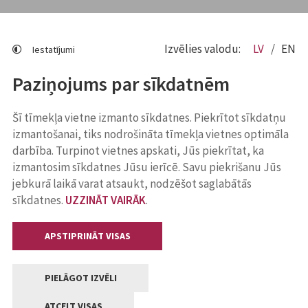
Izvēlies valodu:
LV
EN
Iestatījumi
Paziņojums par sīkdatnēm
Šī tīmekļa vietne izmanto sīkdatnes. Piekrītot sīkdatņu
izmantošanai, tiks nodrošināta tīmekļa vietnes optimāla
darbība. Turpinot vietnes apskati, Jūs piekrītat, ka
izmantosim sīkdatnes Jūsu ierīcē. Savu piekrišanu Jūs
jebkurā laikā varat atsaukt, nodzēšot saglabātās
sīkdatnes.
UZZINĀT VAIRĀK
.
APSTIPRINĀT VISAS
PIELĀGOT IZVĒLI
ATCELT VISAS