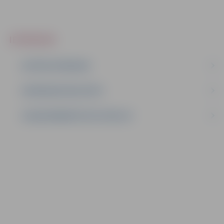
IEPIRKUMI
AKTĪVIE IEPIRKUMI
IEPIRKUMU REZULTĀTI
LĪGUMI ĀRKĀRTĒJĀ SITUĀCIJĀ