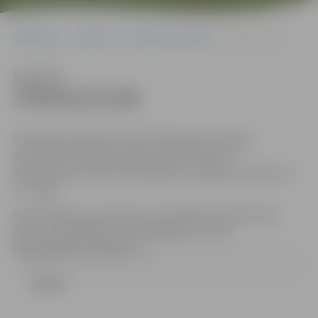
Sākumlapa
Iepirkumi
Iepirkumu rezultāti
JPD2013/21/MI
Klausīties
JPD2013/21/MI
Piedāvājumi jāiesniedz līdz 2013.gada 21.maijam
plkst.10.00. Jelgavas pilsētas domes Klientu
apkalpošanas centrā 131.kabinetā, Jelgava, Lielā iela 11,
LV – 3001.
Kontaktpersona: Iepirkumu komisijas sekretāre Līga
Egle, tālr. 63005482, fakss 63029059, e-pasts:
liga.egle@dome.jelgava.lv
Līgums