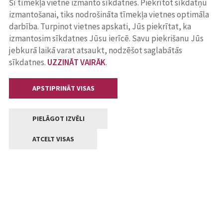
Šī tīmekļa vietne izmanto sīkdatnes. Piekrītot sīkdatņu
izmantošanai, tiks nodrošināta tīmekļa vietnes optimāla
darbība. Turpinot vietnes apskati, Jūs piekrītat, ka
izmantosim sīkdatnes Jūsu ierīcē. Savu piekrišanu Jūs
jebkurā laikā varat atsaukt, nodzēšot saglabātās
sīkdatnes.
UZZINĀT VAIRĀK
.
APSTIPRINĀT VISAS
PIELĀGOT IZVĒLI
ATCELT VISAS