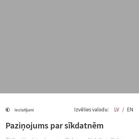
Izvēlies valodu:
LV
EN
Iestatījumi
Paziņojums par sīkdatnēm