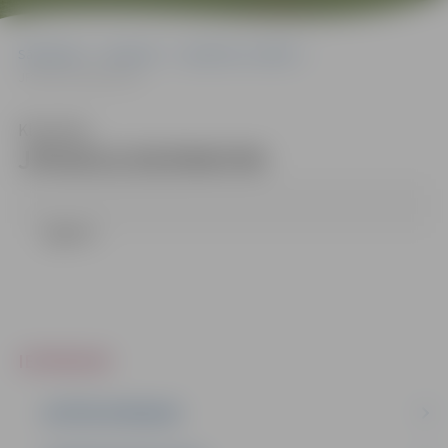
Sākumlapa
Iepirkumi
Iepirkumu rezultāti
JPD2013/29/ERAF/MI
Klausīties
JPD2013/29/ERAF/MI
Līgums
IEPIRKUMI
AKTĪVIE IEPIRKUMI