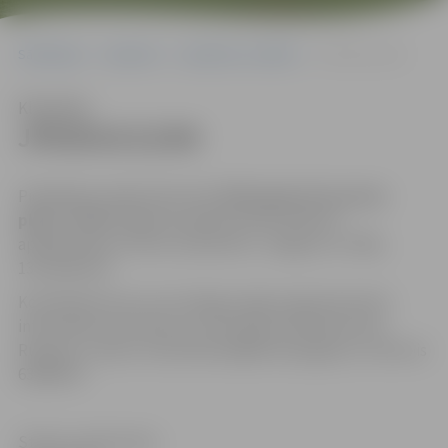
Sākumlapa
Iepirkumi
Iepirkumu rezultāti
JPD2014/12/AK
Klausīties
JPD2014/12/AK
Piedāvājums jāiesniedz līdz
2014.gada 10.martam
plkst. 14.00
Jelgavas pilsētas domes Klientu
apkalpošanas centrā, Lielā ielā 11, Jelgavā, LV-3001,
131.kabinetā
Kontaktpersona, kura tiesīga sniegt organizatorisku
informāciju par konkursu: Komisijas sekretāre Anna
Rubene, e-pasts: Anna.Rubene@dome.jelgava.lv, tālrunis
63005519.
Statuss: pārtraukts