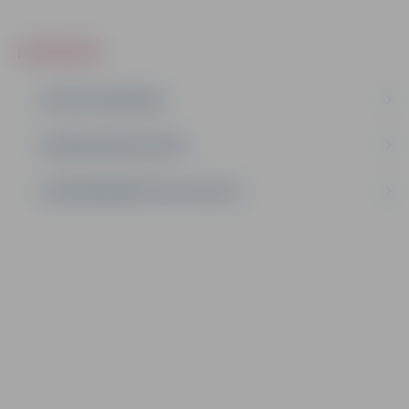
IEPIRKUMI
AKTĪVIE IEPIRKUMI
IEPIRKUMU REZULTĀTI
LĪGUMI ĀRKĀRTĒJĀ SITUĀCIJĀ