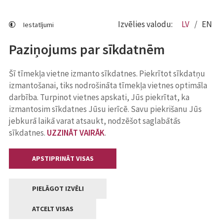
Izvēlies valodu:
LV
EN
Iestatījumi
Paziņojums par sīkdatnēm
Šī tīmekļa vietne izmanto sīkdatnes. Piekrītot sīkdatņu
izmantošanai, tiks nodrošināta tīmekļa vietnes optimāla
darbība. Turpinot vietnes apskati, Jūs piekrītat, ka
izmantosim sīkdatnes Jūsu ierīcē. Savu piekrišanu Jūs
jebkurā laikā varat atsaukt, nodzēšot saglabātās
sīkdatnes.
UZZINĀT VAIRĀK
.
APSTIPRINĀT VISAS
PIELĀGOT IZVĒLI
ATCELT VISAS