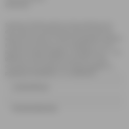
(20.03.2014.)
Saskaņā ar Publisko iepirkumu likuma 38.panta otro
daļu, iepirkumu komisija pieņem lēmumu pārtraukt
iepirkuma procedūru, jo saņemtie piedāvājumi neatbilst
ES līgumcenu slieksnim, proti, piedāvājumi ir virs ES
līgumcenu sliekšņa (piegādes un pakalpojumi (X > = 134
000 EUR). Izsludinot iepirkuma procedūru, tā tika
izsludināta zem ES līgumcenu sliekšņa (piegādes un
pakalpojumi (42 000 EUR = <X> 134 000 EUR).
0_NOLIKUMS.doc
PIELIKUMI (851.93 kb)