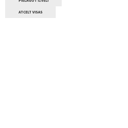
PIELĀGOT IZVĒLI
ATCELT VISAS
Kontakti
Jelgavas valstpilsētas pašvaldība
Lielā iela 11, Jelgava, LV-3001
+371 63005522
pasts@jelgava.lv
Klientu apkalpošana