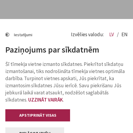
Izvēlies valodu:
LV
EN
Iestatījumi
Paziņojums par sīkdatnēm
Šī tīmekļa vietne izmanto sīkdatnes. Piekrītot sīkdatņu
izmantošanai, tiks nodrošināta tīmekļa vietnes optimāla
darbība. Turpinot vietnes apskati, Jūs piekrītat, ka
izmantosim sīkdatnes Jūsu ierīcē. Savu piekrišanu Jūs
jebkurā laikā varat atsaukt, nodzēšot saglabātās
sīkdatnes.
UZZINĀT VAIRĀK
.
APSTIPRINĀT VISAS