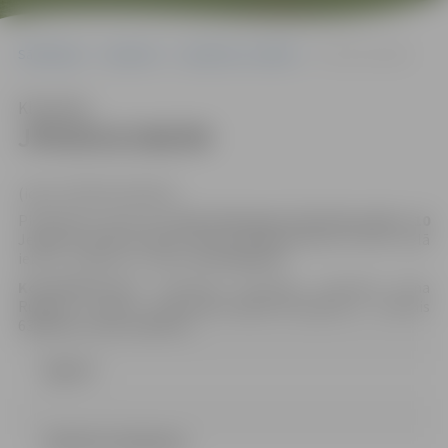
Sākumlapa
Iepirkumi
Iepirkumu rezultāti
JPD2014/166/MI
Klausīties
JPD2014/166/MI
(id.Nr.JPD2014/166/MI)
Piedāvājums jāiesniedz
līdz 2014.gada 20.oktobra plkst. 10
Jelgavas pilsētas domes Klientu apkalpošanas centrā, Lielā
ielā 11, Jelgavā, LV-3001,
131.kabinetā.
Kontaktpersona:
Iepirkuma komisijas sekretāre Anna
Rubene, e-pasts: Anna.Rubene@dome.jelgava.lv, tālrunis
63005519, fakss 63005511.
Līgums
LĒMUMS (452.86 kb)