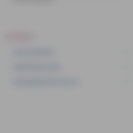
IEPIRKUMI
AKTĪVIE IEPIRKUMI
IEPIRKUMU REZULTĀTI
LĪGUMI ĀRKĀRTĒJĀ SITUĀCIJĀ