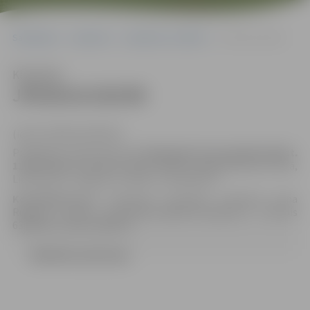
Sākumlapa
Iepirkumi
Iepirkumu rezultāti
JPD2014/183/MI
Klausīties
JPD2014/183/MI
(id.Nr.JPD2014/183/MI)
Piedāvājums jāiesniedz līdz
2014.gada 10.novembrim plkst.
11.00
Jelgavas pilsētas domes Klientu apkalpošanas centrā,
Lielā ielā 11, Jelgavā, LV-3001, 131.kabinetā.
Kontaktpersona:
Iepirkuma komisijas sekretāre Anna
Rubene, e-pasts: Anna.Rubene@dome.jelgava.lv, tālrunis
63005519, fakss 63005511.
LĒMUMS (215.52 kb)