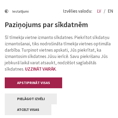
Izvēlies valodu:
LV
EN
Iestatījumi
Paziņojums par sīkdatnēm
Šī tīmekļa vietne izmanto sīkdatnes. Piekrītot sīkdatņu
izmantošanai, tiks nodrošināta tīmekļa vietnes optimāla
darbība. Turpinot vietnes apskati, Jūs piekrītat, ka
izmantosim sīkdatnes Jūsu ierīcē. Savu piekrišanu Jūs
jebkurā laikā varat atsaukt, nodzēšot saglabātās
sīkdatnes.
UZZINĀT VAIRĀK
.
APSTIPRINĀT VISAS
PIELĀGOT IZVĒLI
ATCELT VISAS