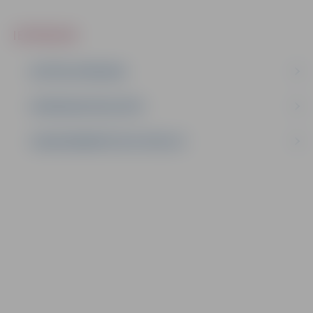
IEPIRKUMI
AKTĪVIE IEPIRKUMI
IEPIRKUMU REZULTĀTI
LĪGUMI ĀRKĀRTĒJĀ SITUĀCIJĀ