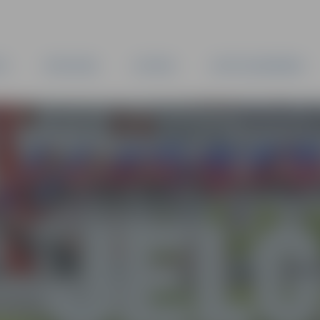
TA
PAŠVALDĪBA
IESTĀDES
KAPITĀLSABIEDRĪBAS