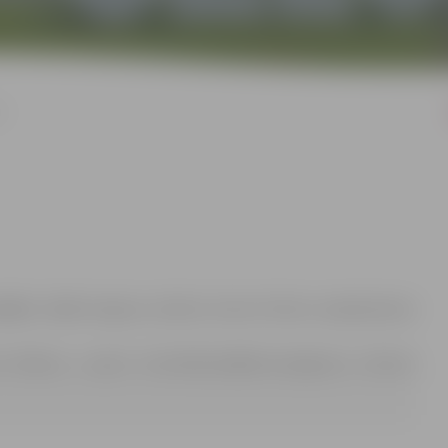
I
lkst. 13.30
Jelgavas pilsētas domes Klientu apkalpošanas
 Rubene, e-pasts: Anna.Rubene@dome.jelgava.lv, tālrunis