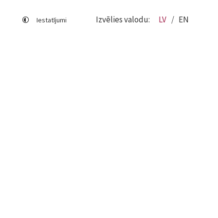
Izvēlies valodu:
LV
EN
Iestatījumi
Lapas karte
Viegli lasīt
Sociālo mediju lietošana
Sīkdatņu izmantošana