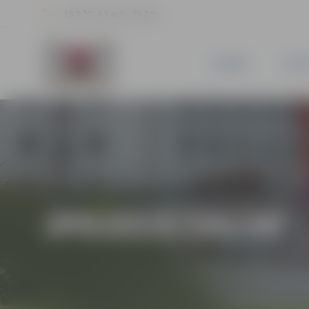
18.8 °C, 4.1 m/s, 73.7 %
JAUNUMI
PILSĒ
JPD2014/186/MI