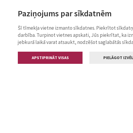
Paziņojums par sīkdatnēm
Šī tīmekļa vietne izmanto sīkdatnes. Piekrītot sīkdat
darbība. Turpinot vietnes apskati, Jūs piekrītat, ka i
jebkurā laikā varat atsaukt, nodzēšot saglabātās sīkd
APSTIPRINĀT VISAS
PIELĀGOT IZVĒL
Kontakti
Jelgavas valstp
Lielā iela 11
+371 630055