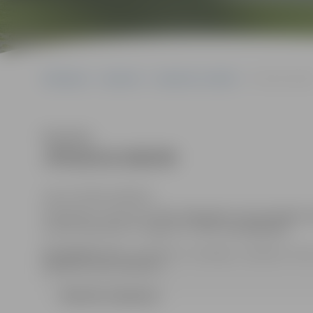
Sākumlapa
Iepirkumi
Iepirkumu rezultāti
JPD2014/186/M
Klausīties
JPD2014/186/MI
(id.Nr.JPD2014/186/MI)
Piedāvājums jāiesniedz
līdz 2014.gada 10.novembrim p
centrā, Lielā ielā 11, Jelgavā, LV-3001,
131.kabinetā.
Kontaktpersona:
Iepirkuma komisijas sekretāre Anna
63005519, fakss 63005511.
LĒMUMS (336.66 kb)