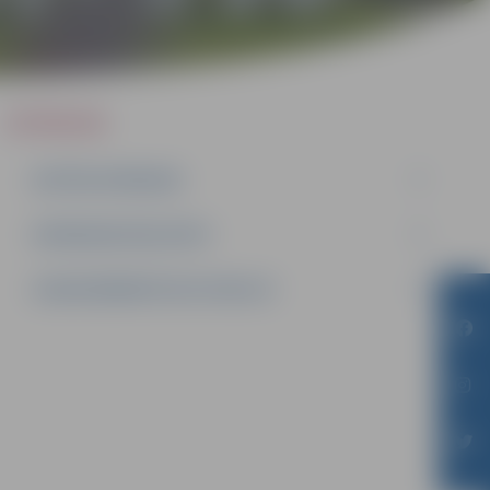
IEPIRKUMI
AKTĪVIE IEPIRKUMI
IEPIRKUMU REZULTĀTI
LĪGUMI ĀRKĀRTĒJĀ SITUĀCIJĀ