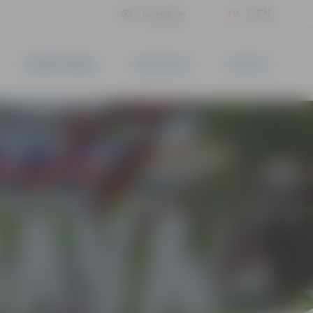
LV
EN
Iestatījumi
UZŅĒMĒJDARBĪBA
PAKALPOJUMI
KONTAKTI