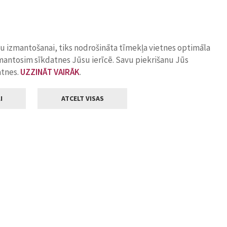
ņu izmantošanai, tiks nodrošināta tīmekļa vietnes optimāla
zmantosim sīkdatnes Jūsu ierīcē. Savu piekrišanu Jūs
atnes.
UZZINĀT VAIRĀK
.
I
ATCELT VISAS
Klientu apkalpošana
ilsētas pašvaldība
Darba laiks
, Jelgava, LV-3001
Pirmdienās
8.00 - 18.00
Otrdienās
8.00 - 17.00
22